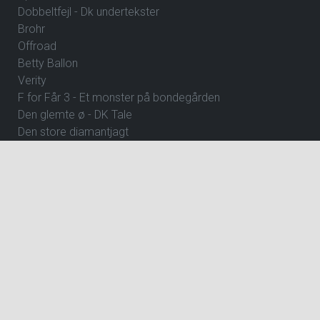
Dobbeltfejl - Dk undertekster
Brohr
Offroad
Betty Ballon
Verity
F for Får 3 - Et monster på bondegården
Den glemte ø - DK Tale
Den store diamantjagt
Råplan
Clayface
Fornuft og følelse
How to Rob a Bank
The Hunger Games: Sunrise on the Reaping
Hexed - DK Tale
Focker In-Law
Wild Horse Nine
Andre Rieus 2026 Christmas Concert: Let It Snow
Dune: Del 3