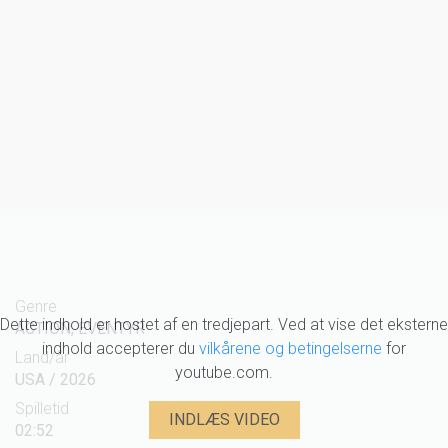
Genre
Dette indhold er hostet af en tredjepart. Ved at vise det eksterne
ACTION, EVENTYR
indhold accepterer du
vilkårene og betingelserne
for
Land/år
youtube.com.
USA / 2026
Spilletid
INDLÆS VIDEO
02:52