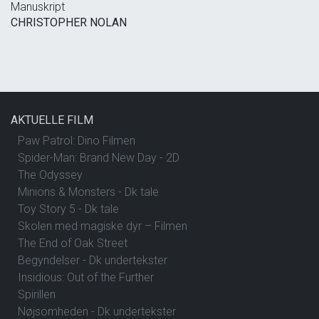
Manuskript
CHRISTOPHER NOLAN
AKTUELLE FILM
Paw Patrol: Dino Filmen
Spider-Man: Brand New Day - 2D
The Odyssey
Minions & Monsters - Dk tale
Toy Story 5 - Dk tale
Skolen med magiske dyr – Filmen
The End of Oak Street
Begyndelser - Dk undertekster
Insidious: Out of the Further
Spirillen
Nøjsomheden - Dk undertekster