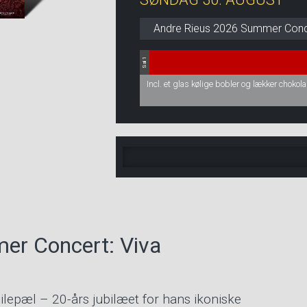
Andre Rieus 2026 Summer Concer
Sal 1
Incl. et glas kølige bobler og lækker chokol
er Concert: Viva
ilepæl – 20-års jubilæet for hans ikoniske