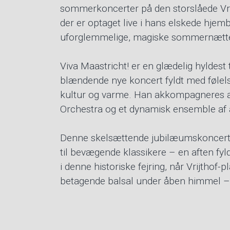
sommerkoncerter på den storslåede Vrij
der er optaget live i hans elskede hjem
uforglemmelige, magiske sommernætte
Viva Maastricht! er en glædelig hyldest 
blændende nye koncert fyldt med følelse
kultur og varme. Han akkompagneres a
Orchestra og et dynamisk ensemble af a
Denne skelsættende jubilæumskoncert gi
til bevægende klassikere – en aften fy
i denne historiske fejring, når Vrijtho
betagende balsal under åben himmel –