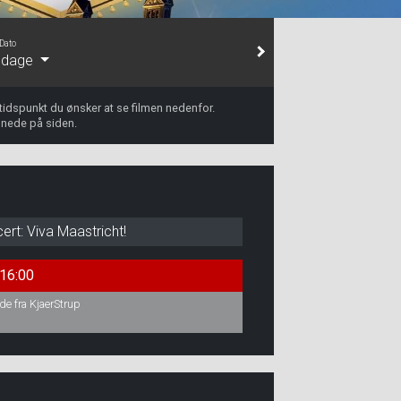
Dato
e dage
 tidspunkt du ønsker at se filmen nedenfor.
 nede på siden.
t: Viva Maastricht!
16:00
ade fra KjaerStrup