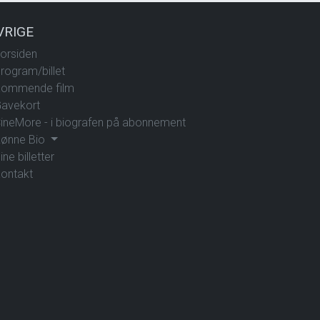
VRIGE
orsiden
rogram/billet
ommende film
avekort
ineMore - i biografen på abonnement
ønne Bio
ine billetter
ontakt