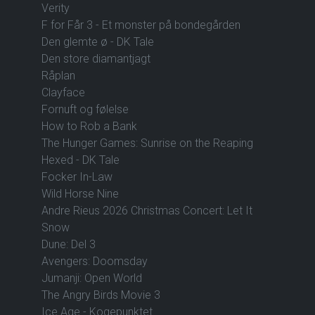
Verity
F for Får 3 - Et monster på bondegården
Den glemte ø - DK Tale
Den store diamantjagt
Råplan
Clayface
Fornuft og følelse
How to Rob a Bank
The Hunger Games: Sunrise on the Reaping
Hexed - DK Tale
Focker In-Law
Wild Horse Nine
Andre Rieus 2026 Christmas Concert: Let It
Snow
Dune: Del 3
Avengers: Doomsday
Jumanji: Open World
The Angry Birds Movie 3
Ice Age - Kogepunktet