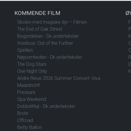
KOMMENDE FILM
Ø
Skolen med magiske dyr – Filmen
F
The End of Oak Street
P
Begyndelser - Dk undertekster
K
Insidious: Out of the Further
G
Spirillen
C
Nøjsomheden - Dk undertekster
R
The Dog Stars
D
One Night Only
K
Andre Rieus 2026 Summer Concert: Viva
Maastricht!
Pressure
Spa Weekend
Dobbeltfejl - Dk undertekster
Brohr
Offroad
Betty Ballon