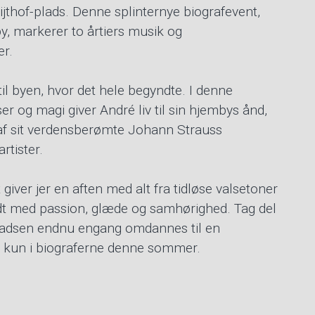
thof-plads. Denne splinternye biografevent,
by, markerer to årtiers musik og
r.
til byen, hvor det hele begyndte. I denne
r og magi giver André liv til sin hjembys ånd,
f sit verdensberømte Johann Strauss
rtister.
ver jer en aften med alt fra tidløse valsetoner
ldt med passion, glæde og samhørighed. Tag del
f-pladsen endnu engang omdannes til en
 kun i biograferne denne sommer.