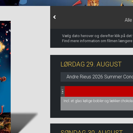
All
Vælg dato herover og derefter klik på det
Find mere information om filmen længere
LØRDAG 29. AUGUST
Andre Rieus 2026 Summer Concer
Sal 1
Incl. et glas kølige bobler og lækker chokol
SØNDAG 30. AUGUST