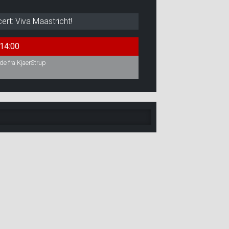
t: Viva Maastricht!
14:00
ade fra KjaerStrup