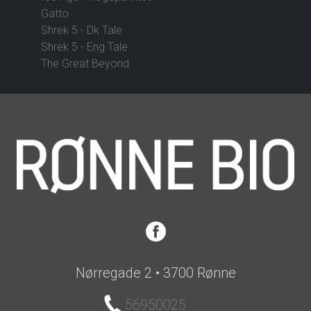
Gatto
Shrek 5 - Dk Tale
Shrek 5 - Eng Tale
The Great Beyond
Nørregade 2 • 3700 Rønne
56950025