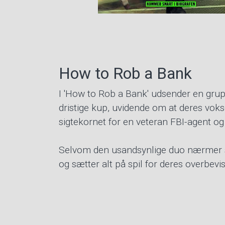
How to Rob a Bank
I 'How to Rob a Bank' udsender en gru
dristige kup, uvidende om at deres vok
sigtekornet for en veteran FBI-agent og
Selvom den usandsynlige duo nærmer si
og sætter alt på spil for deres overbevi