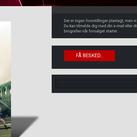
Der er ingen forestillinger planlagt, men v
Du kan tilmelde dig med din e-mail eller 
biografen når forsalget starter.
FÅ BESKED...