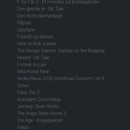
F for Får 3 - Et monster på bondegården
Den glemte ø - DK Tale
Den store diamantjagt
Råplan
Clayface
Fornuft og følelse
How to Rob a Bank
The Hunger Games: Sunrise on the Reaping
Hexed - DK Tale
Focker In-Law
Wild Horse Nine
Andre Rieus 2026 Christmas Concert: Let It
Snow
Dune: Del 3
Avengers: Doomsday
Jumanji: Open World
The Angry Birds Movie 3
Ice Age - Kogepunktet
Gatto