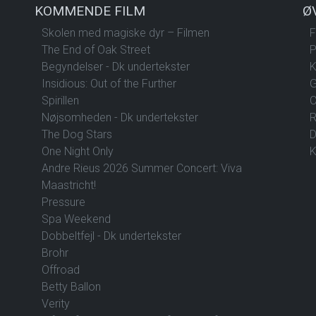
KOMMENDE FILM
Ø
Skolen med magiske dyr – Filmen
F
The End of Oak Street
P
Begyndelser - Dk undertekster
K
Insidious: Out of the Further
G
Spirillen
C
Nøjsomheden - Dk undertekster
R
The Dog Stars
D
One Night Only
K
Andre Rieus 2026 Summer Concert: Viva
Maastricht!
Pressure
Spa Weekend
Dobbeltfejl - Dk undertekster
Brohr
Offroad
Betty Ballon
Verity