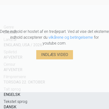
Genre
Dette indhold er hostet af en tredjepart. Ved at vise det eksterne
DRAMA
indhold accepterer du
vilkårene og betingelserne
for
Land/år
youtube.com.
ENGLAND, USA / 2026
Spilletid
INDLÆS VIDEO
AFVENTER
Censur
AFVENTER
Filmpremiere
TORSDAG 22. OKTOBER
Talt sprog
ENGELSK
Tekstet sprog
DANSK