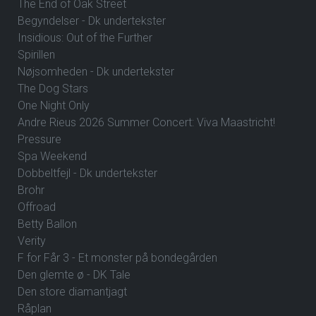
The End of Oak Street
Begyndelser - Dk undertekster
Insidious: Out of the Further
Spirillen
Nøjsomheden - Dk undertekster
The Dog Stars
One Night Only
Andre Rieus 2026 Summer Concert: Viva Maastricht!
Pressure
Spa Weekend
Dobbeltfejl - Dk undertekster
Brohr
Offroad
Betty Ballon
Verity
F for Får 3 - Et monster på bondegården
Den glemte ø - DK Tale
Den store diamantjagt
Råplan