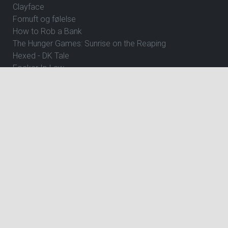
Clayface
Fornuft og følelse
How to Rob a Bank
The Hunger Games: Sunrise on the Reaping
Hexed - DK Tale
Focker In-Law
Wild Horse Nine
Andre Rieus 2026 Christmas Concert: Let It Snow
Dune: Del 3
Avengers: Doomsday
Jumanji: Open World
The Angry Birds Movie 3
Ice Age - Kogepunktet
Gatto
Shrek 5 - Dk Tale
Shrek 5 - Eng Tale
The Great Beyond
ØVRIGE