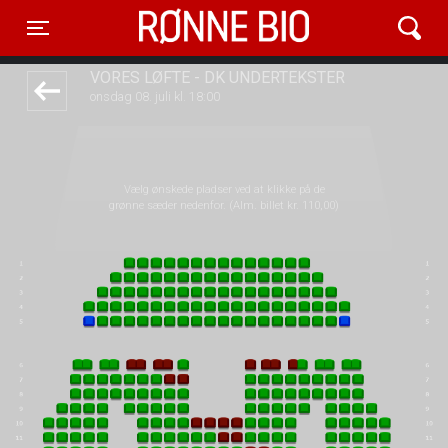
Rønne Bio
front05-temp 042919
Toggle navigation
VORES LØFTE - DK UNDERTEKSTER
onsdag 08. juli kl. 18:00
Vælg ønskede pladser ved at klikke på de
grønne sæder nedenfor. (Alm. billet kr. 110,00)