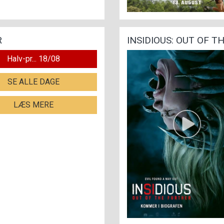
R
INSIDIOUS: OUT OF T
Halv-pr... 18/08
SE ALLE DAGE
LÆS MERE