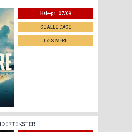
Halv-pr... 07/09
SE ALLE DAGE
LÆS MERE
UNDERTEKSTER