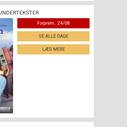
 UNDERTEKSTER
Forprem... 24/08
SE ALLE DAGE
LÆS MERE