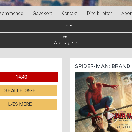
Kommende
Gavekort
Kontakt
Dine billetter
Abon
Film
Dato
Alle dage
SPIDER-MAN: BRAND 
14:40
SE ALLE DAGE
LÆS MERE