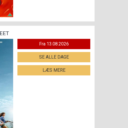
EET
Fra 13.08.2026
SE ALLE DAGE
LÆS MERE