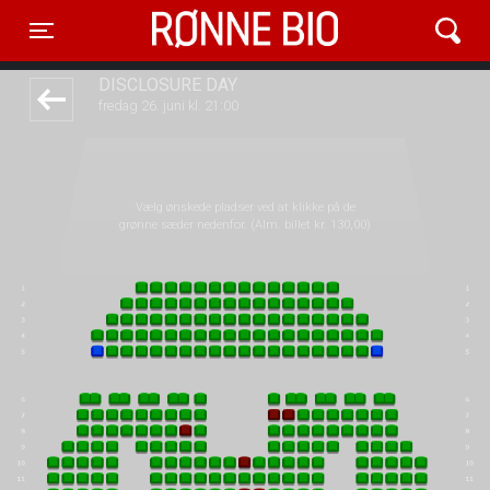
Rønne Bio
front05-temp 115617
Toggle navigation
DISCLOSURE DAY
fredag 26. juni kl. 21:00
Vælg ønskede pladser ved at klikke på de
grønne sæder nedenfor. (Alm. billet kr. 130,00)