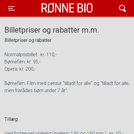
Rønne Bio
Toggle navigation
Billetpriser og rabatter m.m.
Billetpriser og rabatter
Normalprisbillet : kr. 110,-
Børnefilm: kr. 95,-
Opera: kr. 200,-
Børnefilm: Film med censur "tilladt for alle" og "tilladt for alle,
men frarådes børn under 7 år".
Tillæg
Ved forlænget spilletid (mellem 130 og 150 min.) : kr. 10,-