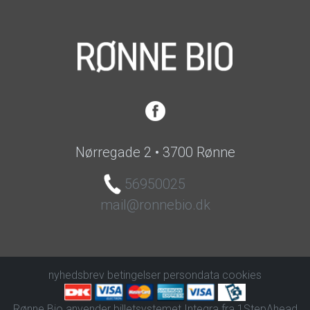
Nørregade 2 • 3700 Rønne
56950025
mail@ronnebio.dk
nyhedsbrev
betingelser
persondata
cookies
Rønne Bio anvender
billetsystemet Integra
fra
1StepAhead