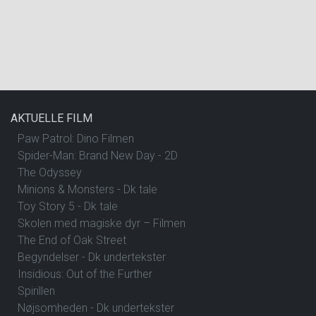
AKTUELLE FILM
Paw Patrol: Dino Filmen
Spider-Man: Brand New Day - 2D
The Odyssey
Minions & Monsters - Dk tale
Toy Story 5 - Dk tale
Skolen med magiske dyr – Filmen
The End of Oak Street
Begyndelser - Dk undertekster
Insidious: Out of the Further
Spirillen
Nøjsomheden - Dk undertekster