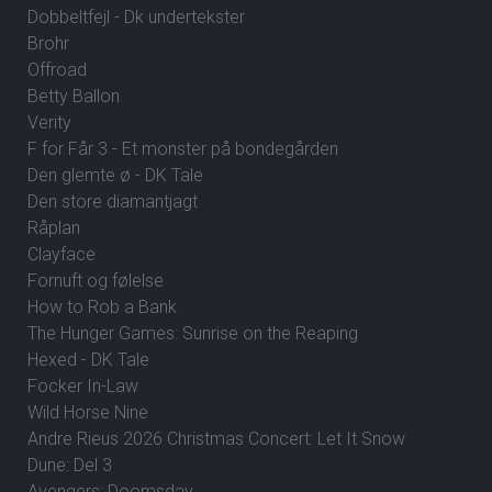
Dobbeltfejl - Dk undertekster
Brohr
Offroad
Betty Ballon
Verity
F for Får 3 - Et monster på bondegården
Den glemte ø - DK Tale
Den store diamantjagt
Råplan
Clayface
Fornuft og følelse
How to Rob a Bank
The Hunger Games: Sunrise on the Reaping
Hexed - DK Tale
Focker In-Law
Wild Horse Nine
Andre Rieus 2026 Christmas Concert: Let It Snow
Dune: Del 3
Avengers: Doomsday