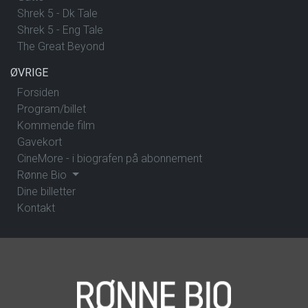
Shrek 5 - Dk Tale
Shrek 5 - Eng Tale
The Great Beyond
ØVRIGE
Forsiden
Program/billet
Kommende film
Gavekort
CineMore - i biografen på abonnement
Rønne Bio
Dine billetter
Kontakt