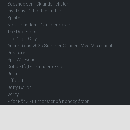
Begyndelser - Dk undertekster
Insidious: Out of the Further
Spirillen
Nøjsomheden - Dk undertekster
The Dog Stars
One Night Only
Andre Rieus 2026 Summer Concert: Viva Maastricht!
Pressure
Spa Weekend
Dobbeltfejl - Dk undertekster
Brohr
Offroad
Betty Ballon
Verity
F for Får 3 - Et monster på bondegården
Den glemte ø - DK Tale
Den store diamantjagt
Råplan
Clayface