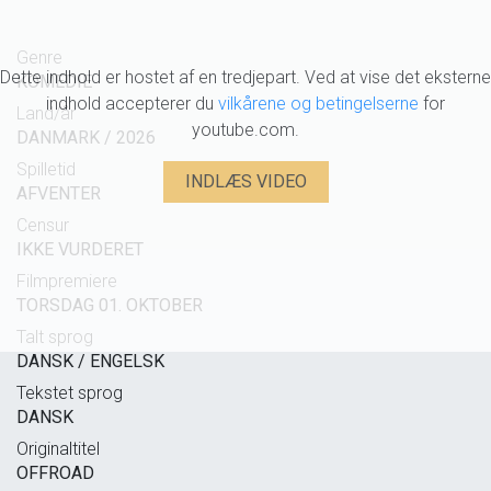
Genre
Dette indhold er hostet af en tredjepart. Ved at vise det eksterne
KOMEDIE
indhold accepterer du
vilkårene og betingelserne
for
Land/år
youtube.com.
DANMARK / 2026
Spilletid
INDLÆS VIDEO
AFVENTER
Censur
IKKE VURDERET
Filmpremiere
TORSDAG 01. OKTOBER
Talt sprog
DANSK / ENGELSK
Tekstet sprog
DANSK
Originaltitel
OFFROAD