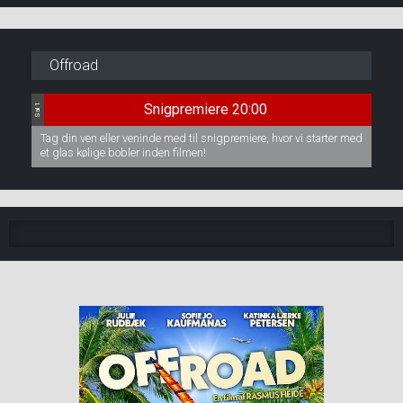
Offroad
Snigpremiere 20:00
Sal 1
Tag din ven eller veninde med til snigpremiere, hvor vi starter med
et glas kølige bobler inden filmen!