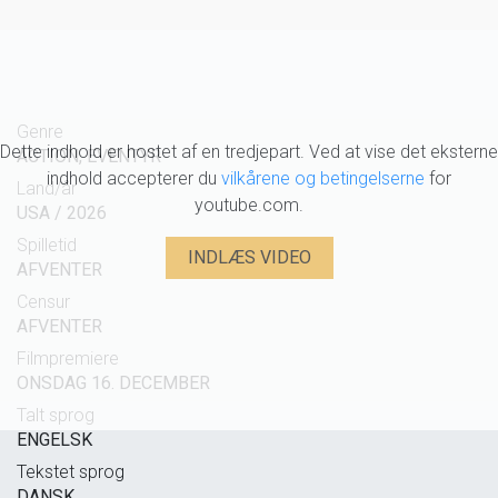
Genre
Dette indhold er hostet af en tredjepart. Ved at vise det eksterne
ACTION, EVENTYR
indhold accepterer du
vilkårene og betingelserne
for
Land/år
youtube.com.
USA / 2026
Spilletid
INDLÆS VIDEO
AFVENTER
Censur
AFVENTER
Filmpremiere
ONSDAG 16. DECEMBER
Talt sprog
ENGELSK
Tekstet sprog
DANSK