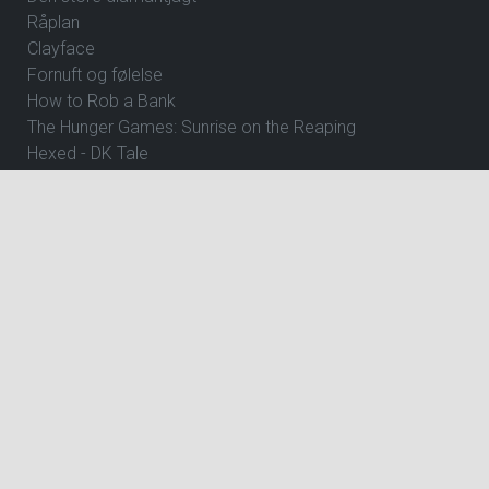
Råplan
Clayface
Fornuft og følelse
How to Rob a Bank
The Hunger Games: Sunrise on the Reaping
Hexed - DK Tale
Focker In-Law
Wild Horse Nine
Andre Rieus 2026 Christmas Concert: Let It Snow
Dune: Del 3
Avengers: Doomsday
Jumanji: Open World
The Angry Birds Movie 3
Ice Age - Kogepunktet
Gatto
Shrek 5 - Dk Tale
Shrek 5 - Eng Tale
The Great Beyond