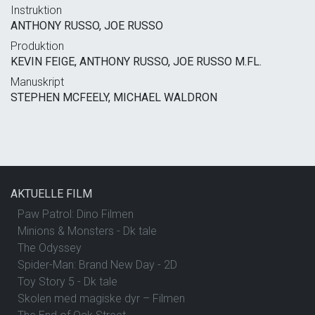
Instruktion
ANTHONY RUSSO, JOE RUSSO
Produktion
KEVIN FEIGE, ANTHONY RUSSO, JOE RUSSO M.FL.
Manuskript
STEPHEN MCFEELY, MICHAEL WALDRON
AKTUELLE FILM
Paw Patrol: Dino Filmen
Minions & Monsters - Dk tale
The Odyssey
Spider-Man: Brand New Day - 2D
Toy Story 5 - Dk tale
Skolen med magiske dyr – Filmen