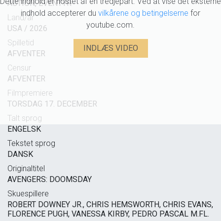
Dette indhold er hostet af en tredjepart. Ved at vise det eksterne
ACTION, EVENTYR
indhold accepterer du
vilkårene og betingelserne
for
Land/år
youtube.com.
USA / 2026
Spilletid
INDLÆS VIDEO
AFVENTER
Censur
AFVENTER
Filmpremiere
TORSDAG 17. DECEMBER
Talt sprog
ENGELSK
Tekstet sprog
DANSK
Originaltitel
AVENGERS: DOOMSDAY
Skuespillere
ROBERT DOWNEY JR., CHRIS HEMSWORTH, CHRIS EVANS,
FLORENCE PUGH, VANESSA KIRBY, PEDRO PASCAL M.FL.