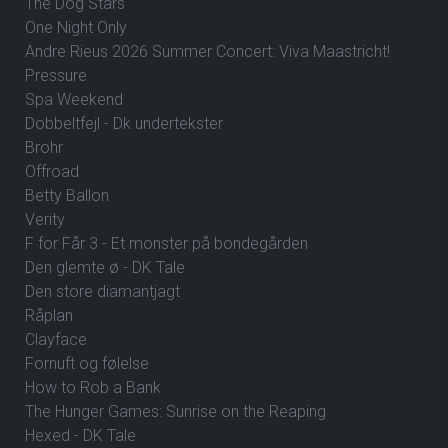
The Dog Stars
One Night Only
Andre Rieus 2026 Summer Concert: Viva Maastricht!
Pressure
Spa Weekend
Dobbeltfejl - Dk undertekster
Brohr
Offroad
Betty Ballon
Verity
F for Får 3 - Et monster på bondegården
Den glemte ø - DK Tale
Den store diamantjagt
Råplan
Clayface
Fornuft og følelse
How to Rob a Bank
The Hunger Games: Sunrise on the Reaping
Hexed - DK Tale