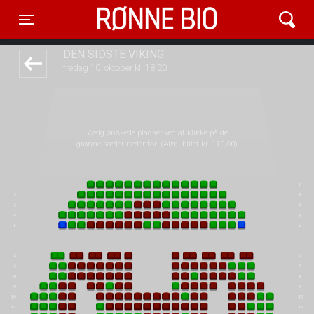
Rønne Bio
front03-cc 054103
Toggle navigation
DEN SIDSTE VIKING
fredag 10. oktober kl. 18:20
Vælg ønskede pladser ved at klikke på de
grønne sæder nedenfor. (Alm. billet kr. 110,00)