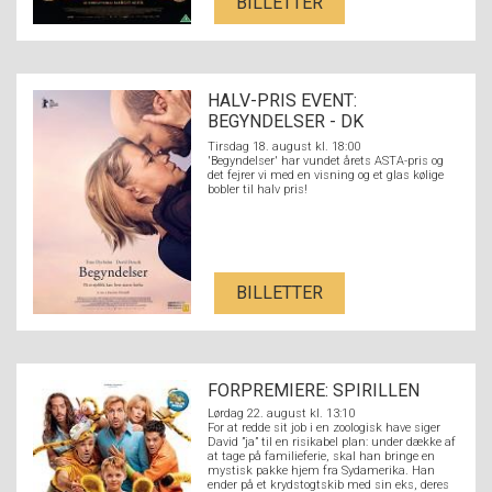
BILLETTER
HALV-PRIS EVENT:
BEGYNDELSER - DK
UNDERTEKSTER
Tirsdag 18. august kl. 18:00
'Begyndelser' har vundet årets ASTA-pris og
det fejrer vi med en visning og et glas kølige
bobler til halv pris!
BILLETTER
FORPREMIERE: SPIRILLEN
Lørdag 22. august kl. 13:10
For at redde sit job i en zoologisk have siger
David ”ja” til en risikabel plan: under dække af
at tage på familieferie, skal han bringe en
mystisk pakke hjem fra Sydamerika. Han
ender på et krydstogtskib med sin eks, deres