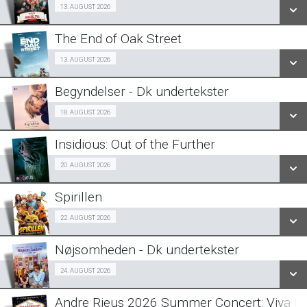
Billig-Bio premiere 13/08
13. AUGUST 2026
LÆS MERE
The End of Oak Street
SE ALLE DAGE
Fra 13.08.2026
13. AUGUST 2026
LÆS MERE
Begyndelser - Dk undertekster
SE ALLE DAGE
Halv-pris event 18/08
18. AUGUST 2026
LÆS MERE
Insidious: Out of the Further
SE ALLE DAGE
Fra 20.08.2026
20. AUGUST 2026
LÆS MERE
Spirillen
SE ALLE DAGE
Forpremiere 22/08
22. AUGUST 2026
LÆS MERE
Nøjsomheden - Dk undertekster
SE ALLE DAGE
Forpremiere 24/08
24. AUGUST 2026
LÆS MERE
Andre Rieus 2026 Summer Concert: Viva Ma