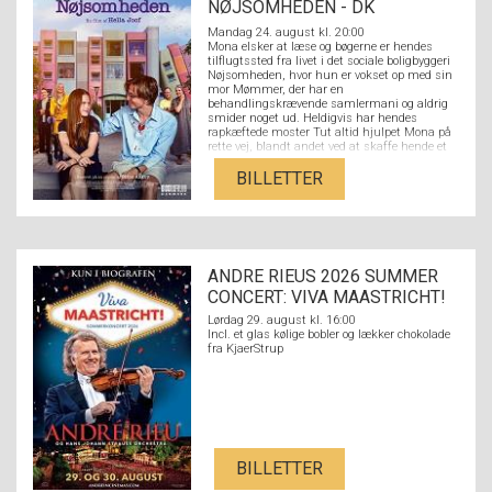
NØJSOMHEDEN - DK
UNDERTEKSTER
Mandag 24. august kl. 20:00
Mona elsker at læse og bøgerne er hendes
tilflugtssted fra livet i det sociale boligbyggeri
Nøjsomheden, hvor hun er vokset op med sin
mor Mømmer, der har en
behandlingskrævende samlermani og aldrig
smider noget ud. Heldigvis har hendes
rapkæftede moster Tut altid hjulpet Mona på
rette vej, blandt andet ved at skaffe hende et
job i den lokale boghandel. Her møder hun den
litteraturstuderende Nikolaj fra den fine ende
BILLETTER
af byen, og de forelsker sig hovedkulds. Men
der er langt fra Nikolajs kulturradikale
overklassebaggrund med hørfester og
akademikerforældre til Monas verden med
flaskeøl og et par på hatten på den lokale
bodega og en stærkt udfordrende familie. Kan
ANDRE RIEUS 2026 SUMMER
kærligheden sejre på tværs af Strandvejen,
eller er forskellen mellem dem for stor?
CONCERT: VIVA MAASTRICHT!
Lørdag 29. august kl. 16:00
Incl. et glas kølige bobler og lækker chokolade
fra KjaerStrup
BILLETTER