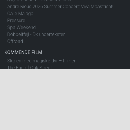
Andre Rieus 2026 Summer Concert: Viva Maastricht!
Calle Malaga
Pressure
Spa Weekend
Dobbeltfejl - Dk undertekster
Offroad
KOMMENDE FILM
Skolen med magiske dyr – Filmen
The End of Oak Street
Begyndelser - Dk undertekster
Insidious: Out of the Further
Spirillen
Nøjsomheden - Dk undertekster
The Dog Stars
One Night Only
Andre Rieus 2026 Summer Concert: Viva Maastricht!
Pressure