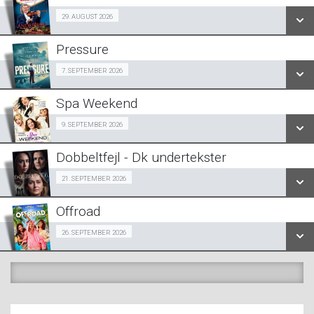
SE ALLE DAGE
29/08
29. AUGUST 2026
LÆS MERE
Pressure
SE ALLE DAGE
Halv-pris event 07/09
7. SEPTEMBER 2026
LÆS MERE
Spa Weekend
SE ALLE DAGE
Girls Night Out 09/09
9. SEPTEMBER 2026
LÆS MERE
Dobbeltfejl - Dk undertekster
SE ALLE DAGE
Forpremiere 21/09
21. SEPTEMBER 2026
LÆS MERE
Offroad
SE ALLE DAGE
Snigpremiere 26/09
26. SEPTEMBER 2026
LÆS MERE
SE ALLE DAGE
LÆS MERE