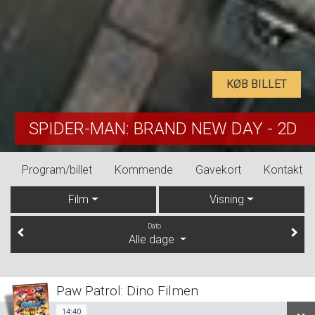
KØB BILLET
SPIDER-MAN: BRAND NEW DAY - 2D
Program/billet
Kommende
Gavekort
Kontakt
Film
Visning
Dato
Alle dage
Paw Patrol: Dino Filmen
14:40
Sal 1
14:40