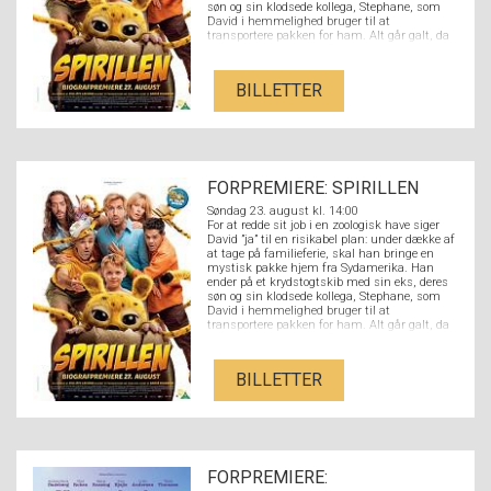
søn og sin klodsede kollega, Stephane, som
David i hemmelighed bruger til at
transportere pakken for ham. Alt går galt, da
Stephane ved et uheld åbner pakken og slipper
en nuttet Spirilunge fri. Det sjældne dyr
danner hurtigt et venskab med hele familien
BILLETTER
og deres tur forvandles til et fuldstændigt
kaos.
FORPREMIERE: SPIRILLEN
Søndag 23. august kl. 14:00
For at redde sit job i en zoologisk have siger
David ”ja” til en risikabel plan: under dække af
at tage på familieferie, skal han bringe en
mystisk pakke hjem fra Sydamerika. Han
ender på et krydstogtskib med sin eks, deres
søn og sin klodsede kollega, Stephane, som
David i hemmelighed bruger til at
transportere pakken for ham. Alt går galt, da
Stephane ved et uheld åbner pakken og slipper
en nuttet Spirilunge fri. Det sjældne dyr
danner hurtigt et venskab med hele familien
BILLETTER
og deres tur forvandles til et fuldstændigt
kaos.
FORPREMIERE: