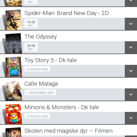
SAL 1
Spider-Man: Brand New Day - 2D
SE ALLE DAGE
16:50
Sal 1
16:50
SAL 1
LÆS MERE
The Odyssey
SE ALLE DAGE
20:00
Sal 1
20:00
SAL 1
LÆS MERE
Toy Story 5 - Dk tale
SE ALLE DAGE
Fra 09.08.2026
9. AUGUST 2026
LÆS MERE
Calle Malaga
SE ALLE DAGE
SeniorBio 01/09
1. SEPTEMBER 2026
LÆS MERE
Minions & Monsters - Dk tale
SE ALLE DAGE
Fra 08.08.2026
8. AUGUST 2026
LÆS MERE
Skolen med magiske dyr – Filmen
SE ALLE DAGE