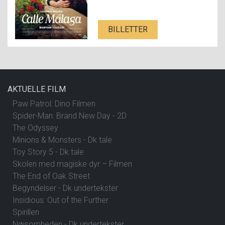
BILLETTER
AKTUELLE FILM
Paw Patrol: Dino Filmen
Spider-Man: Brand New Day - 2D
The Odyssey
Minions & Monsters - Dk tale
Toy Story 5 - Dk tale
Skolen med magiske dyr – Filmen
The End of Oak Street
Begyndelser - Dk undertekster
Insidious: Out of the Further
Spirillen
Nøjsomheden - Dk undertekster