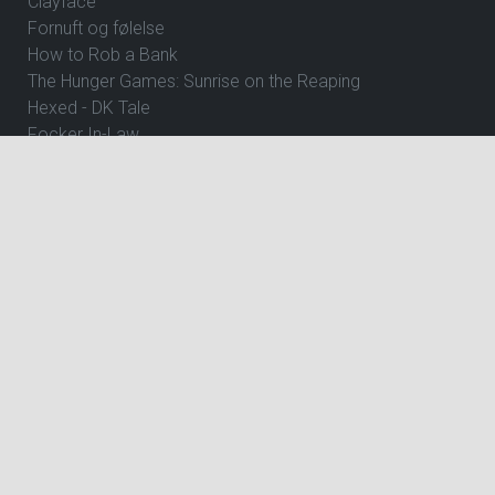
Clayface
Fornuft og følelse
How to Rob a Bank
The Hunger Games: Sunrise on the Reaping
Hexed - DK Tale
Focker In-Law
Wild Horse Nine
Andre Rieus 2026 Christmas Concert: Let It Snow
Dune: Del 3
Avengers: Doomsday
Jumanji: Open World
The Angry Birds Movie 3
Ice Age - Kogepunktet
Gatto
Shrek 5 - Dk Tale
Shrek 5 - Eng Tale
The Great Beyond
ØVRIGE