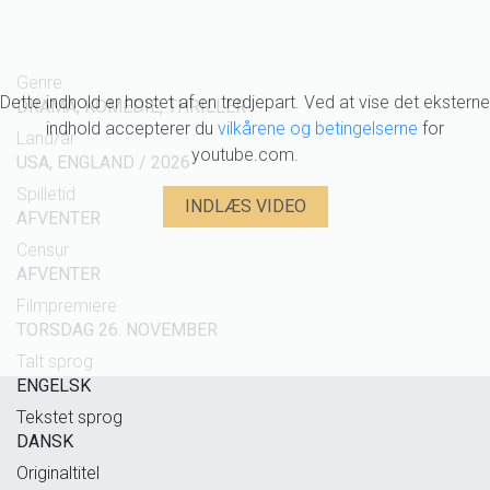
Genre
Dette indhold er hostet af en tredjepart. Ved at vise det eksterne
DRAMA, KOMEDIE, THRILLER
indhold accepterer du
vilkårene og betingelserne
for
Land/år
youtube.com.
USA, ENGLAND / 2026
Spilletid
INDLÆS VIDEO
AFVENTER
Censur
AFVENTER
Filmpremiere
TORSDAG 26. NOVEMBER
Talt sprog
ENGELSK
Tekstet sprog
DANSK
Originaltitel