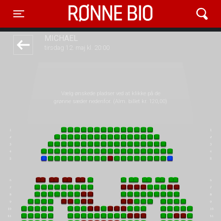
Rønne Bio
front03-cc 045404
Toggle navigation
MICHAEL
tirsdag 12. maj kl. 20:00
Vælg ønskede pladser ved at klikke på de
grønne sæder nedenfor. (Alm. billet kr. 120,00)