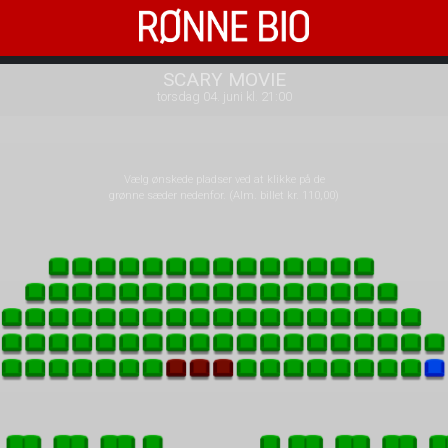
Rønne Bio
1step-front02 075053
SCARY MOVIE
torsdag 04. juni kl. 21:00
Vælg ønskede pladser ved at klikke på de
grønne sæder nedenfor. (Alm. billet kr. 110,00)