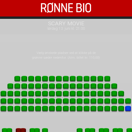
Rønne Bio
front03-cc 020151
SCARY MOVIE
lørdag 13. juni kl. 21:00
Vælg ønskede pladser ved at klikke på de
grønne sæder nedenfor. (Alm. billet kr. 110,00)