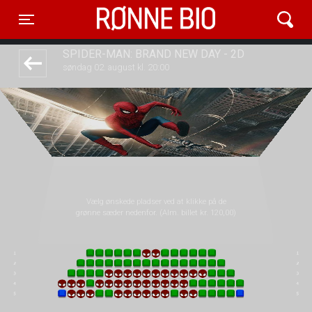
Rønne Bio
front03-cc 115857
Toggle navigation
SPIDER-MAN: BRAND NEW DAY - 2D
søndag 02. august kl. 20:00
Vælg ønskede pladser ved at klikke på de
grønne sæder nedenfor. (Alm. billet kr. 120,00)