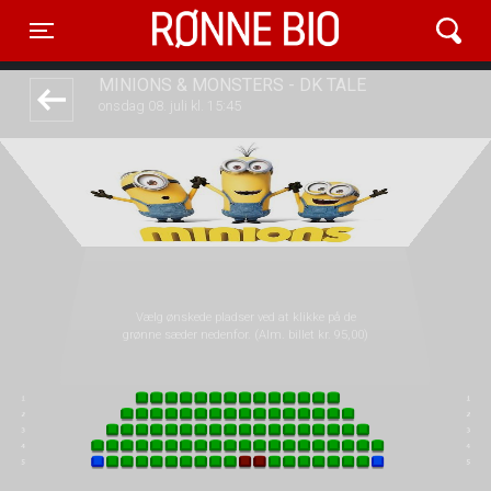
Rønne Bio
front05-temp 091728
Toggle navigation
MINIONS & MONSTERS - DK TALE
onsdag 08. juli kl. 15:45
Vælg ønskede pladser ved at klikke på de
grønne sæder nedenfor. (Alm. billet kr. 95,00)