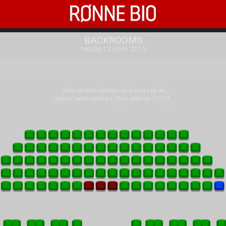
Rønne Bio
1step-front02 022942
BACKROOMS
søndag 12. juli kl. 20:15
Vælg ønskede pladser ved at klikke på de
grønne sæder nedenfor. (Alm. billet kr. 110,00)