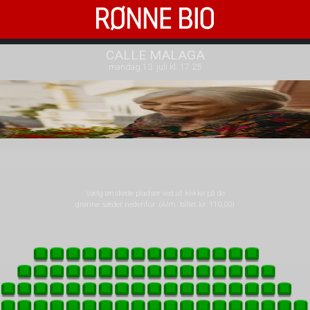
Rønne Bio
front03-cc 043310
CALLE MALAGA
mandag 13. juli kl. 17:25
Vælg ønskede pladser ved at klikke på de
grønne sæder nedenfor. (Alm. billet kr. 110,00)