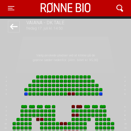
Rønne Bio
1step-front02 103553
Toggle navigation
VAIANA - DK TALE
fredag 17. juli kl. 14:50
Vælg ønskede pladser ved at klikke på de
grønne sæder nedenfor. (Alm. billet kr. 95,00)