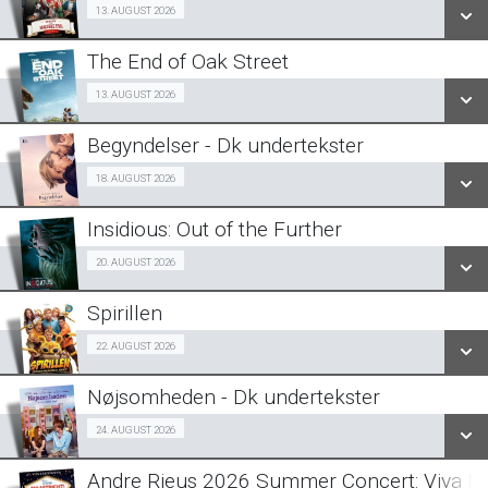
Billig-Bio premiere 13/08
13. AUGUST 2026
LÆS MERE
The End of Oak Street
SE ALLE DAGE
Fra 13.08.2026
13. AUGUST 2026
LÆS MERE
Begyndelser - Dk undertekster
SE ALLE DAGE
Halv-pris event 18/08
18. AUGUST 2026
LÆS MERE
Insidious: Out of the Further
SE ALLE DAGE
Fra 20.08.2026
20. AUGUST 2026
LÆS MERE
Spirillen
SE ALLE DAGE
Forpremiere 22/08
22. AUGUST 2026
LÆS MERE
Nøjsomheden - Dk undertekster
SE ALLE DAGE
Forpremiere 24/08
24. AUGUST 2026
LÆS MERE
Andre Rieus 2026 Summer Concert: Viva Ma