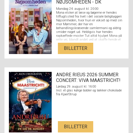
NØJSOMHEDEN - DK
UNDERTEKSTER
Mandag 24. august kl. 20:00
Mona elsker at læse og bøgerne er hendes
tilflugtssted fra livet i det sociale boligbyggeri
Nøjsomheden, hvor hun er vokset op med sin
mor Mømmer, der har en
behandlingskrævende samlermani og aldrig
smider noget ud. Heldigvis har hendes
rapkæftede moster Tut altid hjulpet Mona på
rette vej, blandt andet ved at skaffe hende et
job i den lokale boghandel. Her møder hun den
litteraturstuderende Nikolaj fra den fine ende
BILLETTER
af byen, og de forelsker sig hovedkulds. Men
der er langt fra Nikolajs kulturradikale
overklassebaggrund med hørfester og
akademikerforældre til Monas verden med
flaskeøl og et par på hatten på den lokale
bodega og en stærkt udfordrende familie. Kan
ANDRE RIEUS 2026 SUMMER
kærligheden sejre på tværs af Strandvejen,
eller er forskellen mellem dem for stor?
CONCERT: VIVA MAASTRICHT!
Lørdag 29. august kl. 16:00
Incl. et glas kølige bobler og lækker chokolade
fra KjaerStrup
BILLETTER