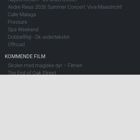
Andre Rieus 2026 Summer Concert: Viva Maastricht!
Calle Malaga
Pressure
Spa Weekend
Dobbeltfejl - Dk undertekster
Offroad
KOMMENDE FILM
Skolen med magiske dyr – Filmen
The End of Oak Street
Begyndelser - Dk undertekster
Insidious: Out of the Further
Spirillen
Nøjsomheden - Dk undertekster
The Dog Stars
One Night Only
Andre Rieus 2026 Summer Concert: Viva Maastricht!
Pressure