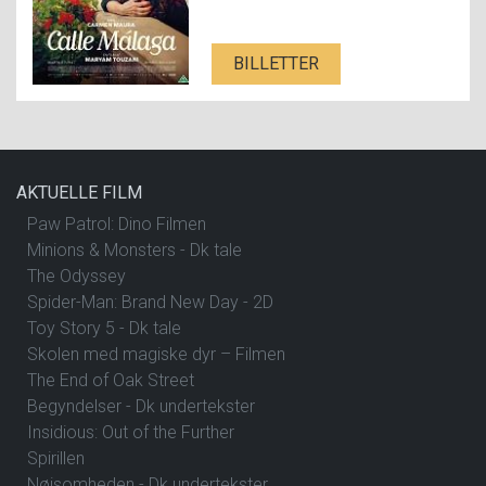
BILLETTER
AKTUELLE FILM
Paw Patrol: Dino Filmen
Minions & Monsters - Dk tale
The Odyssey
Spider-Man: Brand New Day - 2D
Toy Story 5 - Dk tale
Skolen med magiske dyr – Filmen
The End of Oak Street
Begyndelser - Dk undertekster
Insidious: Out of the Further
Spirillen
Nøjsomheden - Dk undertekster