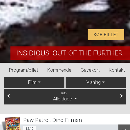
KØB BILLET
INSIDIOUS: OUT OF THE FURTHER
Program/billet
Kommende
Gavekort
Kontakt
Film
Visning
Dato
Alle dage
Paw Patrol: Dino Filmen
12:10
Sal 1
12:10