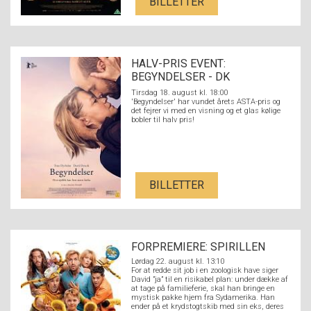
BILLETTER
HALV-PRIS EVENT:
BEGYNDELSER - DK
UNDERTEKSTER
Tirsdag 18. august kl. 18:00
'Begyndelser' har vundet årets ASTA-pris og
det fejrer vi med en visning og et glas kølige
bobler til halv pris!
BILLETTER
FORPREMIERE: SPIRILLEN
Lørdag 22. august kl. 13:10
For at redde sit job i en zoologisk have siger
David ”ja” til en risikabel plan: under dække af
at tage på familieferie, skal han bringe en
mystisk pakke hjem fra Sydamerika. Han
ender på et krydstogtskib med sin eks, deres