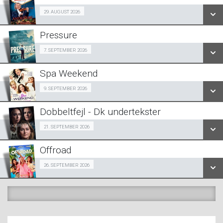
SE ALLE DAGE
29/08
29. AUGUST 2026
LÆS MERE
Pressure
SE ALLE DAGE
Halv-pris event 07/09
7. SEPTEMBER 2026
LÆS MERE
Spa Weekend
SE ALLE DAGE
Girls Night Out 09/09
9. SEPTEMBER 2026
LÆS MERE
Dobbeltfejl - Dk undertekster
SE ALLE DAGE
Forpremiere 21/09
21. SEPTEMBER 2026
LÆS MERE
Offroad
SE ALLE DAGE
Snigpremiere 26/09
26. SEPTEMBER 2026
LÆS MERE
SE ALLE DAGE
LÆS MERE