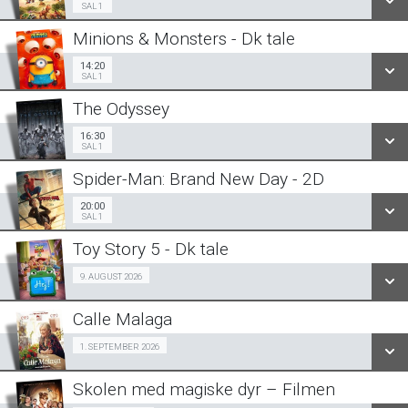
SAL 1
Minions & Monsters - Dk tale
SE ALLE DAGE
14:20
Sal 1
14:20
SAL 1
LÆS MERE
The Odyssey
SE ALLE DAGE
16:30
Sal 1
16:30
SAL 1
LÆS MERE
Spider-Man: Brand New Day - 2D
SE ALLE DAGE
20:00
Sal 1
20:00
SAL 1
LÆS MERE
Toy Story 5 - Dk tale
SE ALLE DAGE
Fra 09.08.2026
9. AUGUST 2026
LÆS MERE
Calle Malaga
SE ALLE DAGE
SeniorBio 01/09
1. SEPTEMBER 2026
LÆS MERE
Skolen med magiske dyr – Filmen
SE ALLE DAGE