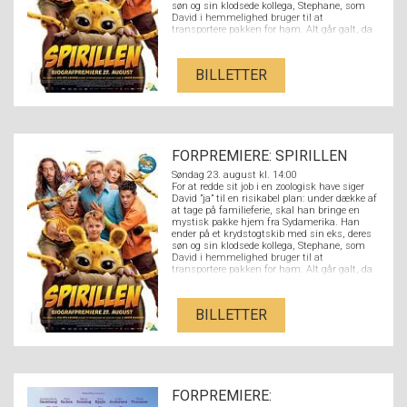
søn og sin klodsede kollega, Stephane, som
David i hemmelighed bruger til at
transportere pakken for ham. Alt går galt, da
Stephane ved et uheld åbner pakken og slipper
en nuttet Spirilunge fri. Det sjældne dyr
danner hurtigt et venskab med hele familien
BILLETTER
og deres tur forvandles til et fuldstændigt
kaos.
FORPREMIERE: SPIRILLEN
Søndag 23. august kl. 14:00
For at redde sit job i en zoologisk have siger
David ”ja” til en risikabel plan: under dække af
at tage på familieferie, skal han bringe en
mystisk pakke hjem fra Sydamerika. Han
ender på et krydstogtskib med sin eks, deres
søn og sin klodsede kollega, Stephane, som
David i hemmelighed bruger til at
transportere pakken for ham. Alt går galt, da
Stephane ved et uheld åbner pakken og slipper
en nuttet Spirilunge fri. Det sjældne dyr
danner hurtigt et venskab med hele familien
BILLETTER
og deres tur forvandles til et fuldstændigt
kaos.
FORPREMIERE: