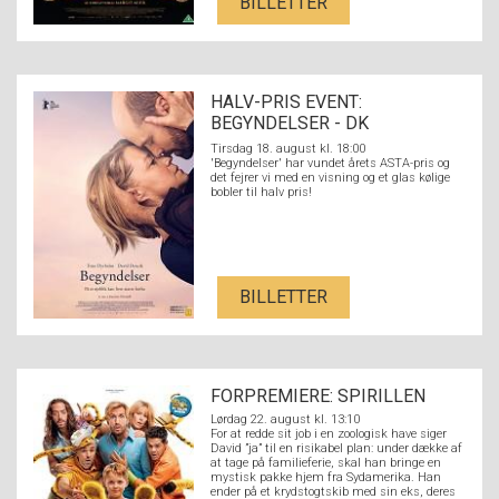
BILLETTER
HALV-PRIS EVENT:
BEGYNDELSER - DK
UNDERTEKSTER
Tirsdag 18. august kl. 18:00
'Begyndelser' har vundet årets ASTA-pris og
det fejrer vi med en visning og et glas kølige
bobler til halv pris!
BILLETTER
FORPREMIERE: SPIRILLEN
Lørdag 22. august kl. 13:10
For at redde sit job i en zoologisk have siger
David ”ja” til en risikabel plan: under dække af
at tage på familieferie, skal han bringe en
mystisk pakke hjem fra Sydamerika. Han
ender på et krydstogtskib med sin eks, deres