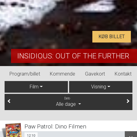
KØB BILLET
INSIDIOUS: OUT OF THE FURTHER
Program/billet
Kommende
Gavekort
Kontakt
Film
Visning
Dato
Alle dage
Paw Patrol: Dino Filmen
12:10
Sal 1
12:10