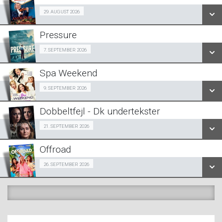
SE ALLE DAGE
29/08
29. AUGUST 2026
LÆS MERE
Pressure
SE ALLE DAGE
Halv-pris event 07/09
7. SEPTEMBER 2026
LÆS MERE
Spa Weekend
SE ALLE DAGE
Girls Night Out 09/09
9. SEPTEMBER 2026
LÆS MERE
Dobbeltfejl - Dk undertekster
SE ALLE DAGE
Forpremiere 21/09
21. SEPTEMBER 2026
LÆS MERE
Offroad
SE ALLE DAGE
Snigpremiere 26/09
26. SEPTEMBER 2026
LÆS MERE
SE ALLE DAGE
LÆS MERE