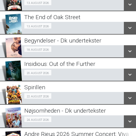
Billig-Bio premiere 13/08
13. AUGUST 2026
LÆS MERE
The End of Oak Street
SE ALLE DAGE
Fra 13.08.2026
13. AUGUST 2026
LÆS MERE
Begyndelser - Dk undertekster
SE ALLE DAGE
Halv-pris event 18/08
18. AUGUST 2026
LÆS MERE
Insidious: Out of the Further
SE ALLE DAGE
Fra 20.08.2026
20. AUGUST 2026
LÆS MERE
Spirillen
SE ALLE DAGE
Forpremiere 22/08
22. AUGUST 2026
LÆS MERE
Nøjsomheden - Dk undertekster
SE ALLE DAGE
Forpremiere 24/08
24. AUGUST 2026
LÆS MERE
Andre Rieus 2026 Summer Concert: Viva Ma