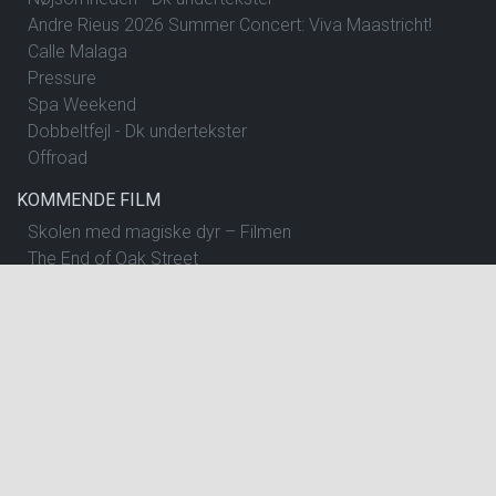
Andre Rieus 2026 Summer Concert: Viva Maastricht!
Calle Malaga
Pressure
Spa Weekend
Dobbeltfejl - Dk undertekster
Offroad
KOMMENDE FILM
Skolen med magiske dyr – Filmen
The End of Oak Street
Begyndelser - Dk undertekster
Insidious: Out of the Further
Spirillen
Nøjsomheden - Dk undertekster
The Dog Stars
One Night Only
Andre Rieus 2026 Summer Concert: Viva Maastricht!
Pressure