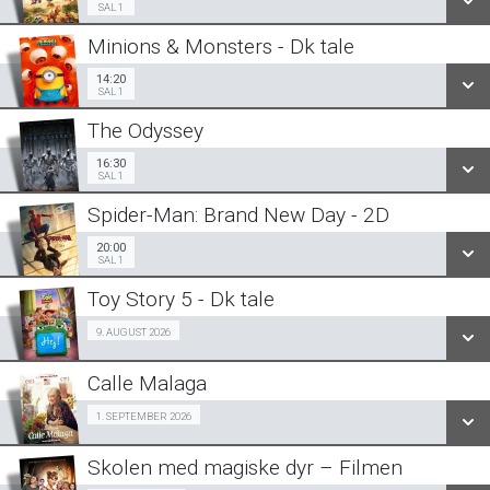
SAL 1
Minions & Monsters - Dk tale
SE ALLE DAGE
14:20
Sal 1
14:20
SAL 1
LÆS MERE
The Odyssey
SE ALLE DAGE
16:30
Sal 1
16:30
SAL 1
LÆS MERE
Spider-Man: Brand New Day - 2D
SE ALLE DAGE
20:00
Sal 1
20:00
SAL 1
LÆS MERE
Toy Story 5 - Dk tale
SE ALLE DAGE
Fra 09.08.2026
9. AUGUST 2026
LÆS MERE
Calle Malaga
SE ALLE DAGE
SeniorBio 01/09
1. SEPTEMBER 2026
LÆS MERE
Skolen med magiske dyr – Filmen
SE ALLE DAGE