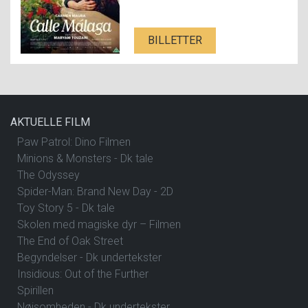
BILLETTER
AKTUELLE FILM
Paw Patrol: Dino Filmen
Minions & Monsters - Dk tale
The Odyssey
Spider-Man: Brand New Day - 2D
Toy Story 5 - Dk tale
Skolen med magiske dyr – Filmen
The End of Oak Street
Begyndelser - Dk undertekster
Insidious: Out of the Further
Spirillen
Nøjsomheden - Dk undertekster