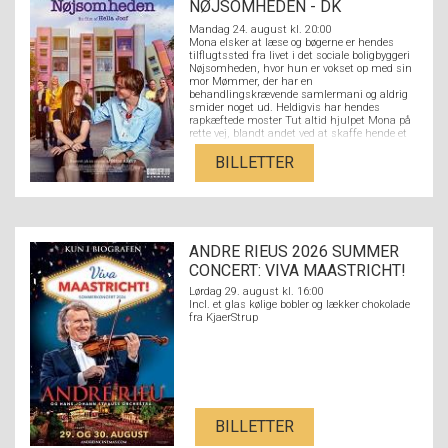
NØJSOMHEDEN - DK
UNDERTEKSTER
Mandag 24. august kl. 20:00
Mona elsker at læse og bøgerne er hendes
tilflugtssted fra livet i det sociale boligbyggeri
Nøjsomheden, hvor hun er vokset op med sin
mor Mømmer, der har en
behandlingskrævende samlermani og aldrig
smider noget ud. Heldigvis har hendes
rapkæftede moster Tut altid hjulpet Mona på
rette vej, blandt andet ved at skaffe hende et
job i den lokale boghandel. Her møder hun den
litteraturstuderende Nikolaj fra den fine ende
BILLETTER
af byen, og de forelsker sig hovedkulds. Men
der er langt fra Nikolajs kulturradikale
overklassebaggrund med hørfester og
akademikerforældre til Monas verden med
flaskeøl og et par på hatten på den lokale
bodega og en stærkt udfordrende familie. Kan
ANDRE RIEUS 2026 SUMMER
kærligheden sejre på tværs af Strandvejen,
eller er forskellen mellem dem for stor?
CONCERT: VIVA MAASTRICHT!
Lørdag 29. august kl. 16:00
Incl. et glas kølige bobler og lækker chokolade
fra KjaerStrup
BILLETTER