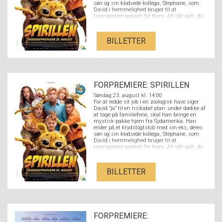
søn og sin klodsede kollega, Stephane, som
David i hemmelighed bruger til at
transportere pakken for ham. Alt går galt, da
Stephane ved et uheld åbner pakken og slipper
en nuttet Spirilunge fri. Det sjældne dyr
danner hurtigt et venskab med hele familien
BILLETTER
og deres tur forvandles til et fuldstændigt
kaos.
FORPREMIERE: SPIRILLEN
Søndag 23. august kl. 14:00
For at redde sit job i en zoologisk have siger
David ”ja” til en risikabel plan: under dække af
at tage på familieferie, skal han bringe en
mystisk pakke hjem fra Sydamerika. Han
ender på et krydstogtskib med sin eks, deres
søn og sin klodsede kollega, Stephane, som
David i hemmelighed bruger til at
transportere pakken for ham. Alt går galt, da
Stephane ved et uheld åbner pakken og slipper
en nuttet Spirilunge fri. Det sjældne dyr
danner hurtigt et venskab med hele familien
BILLETTER
og deres tur forvandles til et fuldstændigt
kaos.
FORPREMIERE: