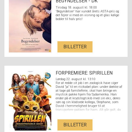
BEGYNDELSER - DK
UNDERTEKSTER
Tirsdag 18. august kl. 18:00
'Begyndelser' har vundet årets ASTA-pris og
det fejrer vi med en visning og et glas kølige
bobler til halv pris!
BILLETTER
FORPREMIERE: SPIRILLEN
Lørdag 22. august kl. 13:10
For at redde sit job i en zoologisk have siger
David ”ja” til en risikabel plan: under dække af
at tage på familieferie, skal han bringe en
mystisk pakke hjem fra Sydamerika. Han
ender på et krydstogtskib med sin eks, deres
søn og sin klodsede kollega, Stephane, som
David i hemmelighed bruger til at
transportere pakken for ham. Alt går galt, da
Stephane ved et uheld åbner pakken og slipper
en nuttet Spirilunge fri. Det sjældne dyr
danner hurtigt et venskab med hele familien
BILLETTER
og deres tur forvandles til et fuldstændigt
kaos.