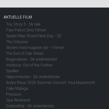
AKTUELLE FILM
Toy Story 5 - Dk tale
Paw Patrol: Dino Filmen
Spider-Man: Brand New Day - 2D
The Odyssey
Skolen med magiske dyr – Filmen
The End of Oak Street
Begyndelser - Dk undertekster
Insidious: Out of the Further
Spirillen
Nøjsomheden - Dk undertekster
Andre Rieus 2026 Summer Concert: Viva Maastricht!
Calle Malaga
Pressure
Spa Weekend
Dobbeltfejl - Dk undertekster