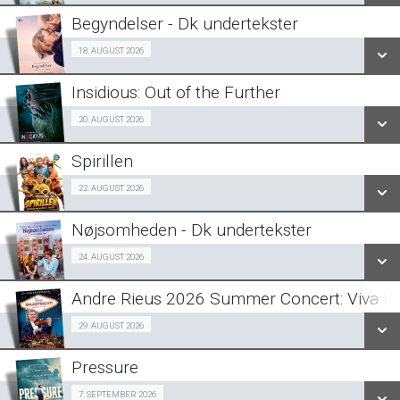
LÆS MERE
Begyndelser - Dk undertekster
SE ALLE DAGE
Halv-pris event 18/08
18. AUGUST 2026
LÆS MERE
Insidious: Out of the Further
SE ALLE DAGE
Fra 20.08.2026
20. AUGUST 2026
LÆS MERE
Spirillen
SE ALLE DAGE
Forpremiere 22/08
22. AUGUST 2026
LÆS MERE
Nøjsomheden - Dk undertekster
SE ALLE DAGE
Forpremiere 24/08
24. AUGUST 2026
LÆS MERE
Andre Rieus 2026 Summer Concert: Viva Ma
SE ALLE DAGE
29/08
29. AUGUST 2026
LÆS MERE
Pressure
SE ALLE DAGE
Halv-pris event 07/09
7. SEPTEMBER 2026