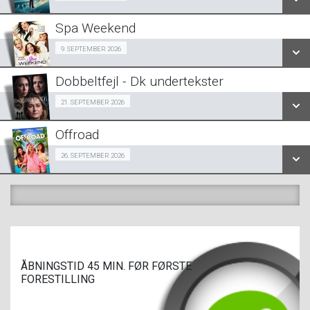
LÆS MERE
Spa Weekend
SE ALLE DAGE
Girls Night Out 09/09
9. SEPTEMBER 2026
LÆS MERE
Dobbeltfejl - Dk undertekster
SE ALLE DAGE
Forpremiere 21/09
21. SEPTEMBER 2026
LÆS MERE
Offroad
SE ALLE DAGE
Snigpremiere 26/09
26. SEPTEMBER 2026
LÆS MERE
SE ALLE DAGE
LÆS MERE
ÅBNINGSTID 45 MIN. FØR FØRSTE
FORESTILLING