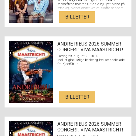
smider noget ud. Heldigvis har hendes
rapkæftede moster Tut altid hjulpet Mona på
rette vej, blandt andet ved at skaffe hende et
job i den lokale boghandel. Her møder hun den
litteraturstuderende Nikolaj fra den fine ende
BILLETTER
af byen, og de forelsker sig hovedkulds. Men
der er langt fra Nikolajs kulturradikale
overklassebaggrund med hørfester og
akademikerforældre til Monas verden med
flaskeøl og et par på hatten på den lokale
bodega og en stærkt udfordrende familie. Kan
ANDRE RIEUS 2026 SUMMER
kærligheden sejre på tværs af Strandvejen,
eller er forskellen mellem dem for stor?
CONCERT: VIVA MAASTRICHT!
Lørdag 29. august kl. 16:00
Incl. et glas kølige bobler og lækker chokolade
fra KjaerStrup
BILLETTER
ANDRE RIEUS 2026 SUMMER
CONCERT: VIVA MAASTRICHT!