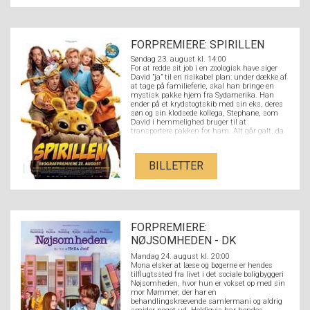
FORPREMIERE: SPIRILLEN
Søndag 23. august kl. 14:00
For at redde sit job i en zoologisk have siger
David ”ja” til en risikabel plan: under dække af
at tage på familieferie, skal han bringe en
mystisk pakke hjem fra Sydamerika. Han
ender på et krydstogtskib med sin eks, deres
søn og sin klodsede kollega, Stephane, som
David i hemmelighed bruger til at
transportere pakken for ham. Alt går galt, da
Stephane ved et uheld åbner pakken og slipper
en nuttet Spirilunge fri. Det sjældne dyr
danner hurtigt et venskab med hele familien
BILLETTER
og deres tur forvandles til et fuldstændigt
kaos.
FORPREMIERE:
NØJSOMHEDEN - DK
UNDERTEKSTER
Mandag 24. august kl. 20:00
Mona elsker at læse og bøgerne er hendes
tilflugtssted fra livet i det sociale boligbyggeri
Nøjsomheden, hvor hun er vokset op med sin
mor Mømmer, der har en
behandlingskrævende samlermani og aldrig