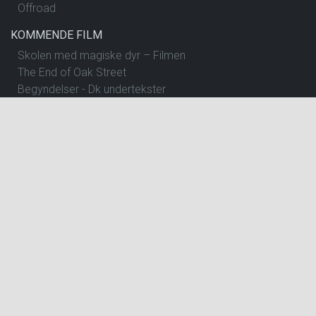
Offroad
KOMMENDE FILM
Skolen med magiske dyr – Filmen
The End of Oak Street
Begyndelser - Dk undertekster
Insidious: Out of the Further
Spirillen
Nøjsomheden - Dk undertekster
The Dog Stars
One Night Only
Andre Rieus 2026 Summer Concert: Viva Maastricht!
Pressure
Spa Weekend
Dobbeltfejl - Dk undertekster
Brohr
Offroad
Betty Ballon
Verity