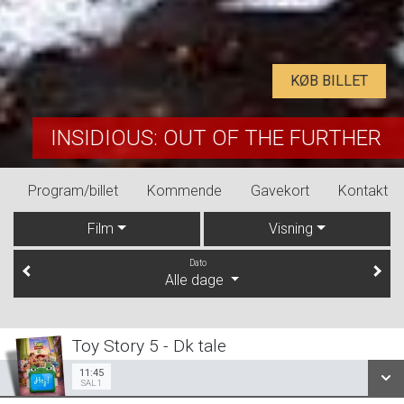
KØB BILLET
INSIDIOUS: OUT OF THE FURTHER
Program/billet
Kommende
Gavekort
Kontakt
Film
Visning
Dato
Alle dage
Toy Story 5 - Dk tale
11:45
Sal 1
11:45
SAL 1