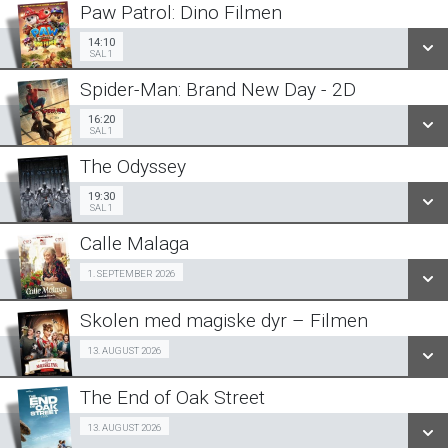
Paw Patrol: Dino Filmen
SE ALLE DAGE
14:10
Sal 1
14:10
SAL 1
LÆS MERE
Spider-Man: Brand New Day - 2D
SE ALLE DAGE
16:20
Sal 1
16:20
SAL 1
LÆS MERE
The Odyssey
SE ALLE DAGE
19:30
Sal 1
19:30
SAL 1
LÆS MERE
Calle Malaga
SE ALLE DAGE
SeniorBio 01/09
1. SEPTEMBER 2026
LÆS MERE
Skolen med magiske dyr – Filmen
SE ALLE DAGE
Billig-Bio premiere 13/08
13. AUGUST 2026
LÆS MERE
The End of Oak Street
SE ALLE DAGE
Fra 13.08.2026
13. AUGUST 2026