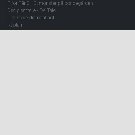
F for Får 3 - Et monster på bondegården
Den glemte ø - DK Tale
Den store diamantjagt
Råplan
Clayface
Fornuft og følelse
How to Rob a Bank
The Hunger Games: Sunrise on the Reaping
Hexed - DK Tale
Focker In-Law
Wild Horse Nine
Andre Rieus 2026 Christmas Concert: Let It Snow
Dune: Del 3
Avengers: Doomsday
Jumanji: Open World
The Angry Birds Movie 3
Ice Age - Kogepunktet
Gatto
Shrek 5 - Dk Tale