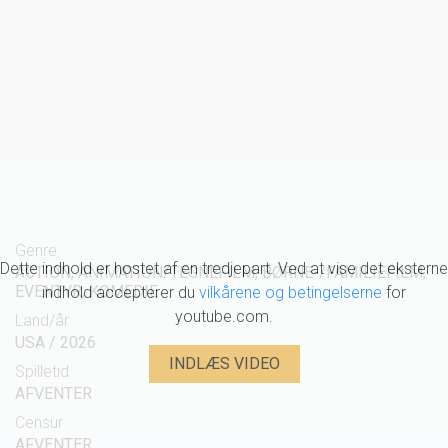
Genre
Dette indhold er hostet af en tredjepart. Ved at vise det eksterne
ACTION, ANIMATION/TEGNEFILM, BØRNE-/FAMILIEFILM,
EVENTYR, KOMEDIE
indhold accepterer du
vilkårene og betingelserne
for
youtube.com.
Land/år
USA / 2026
INDLÆS VIDEO
Spilletid
AFVENTER
Censur
AFVENTER