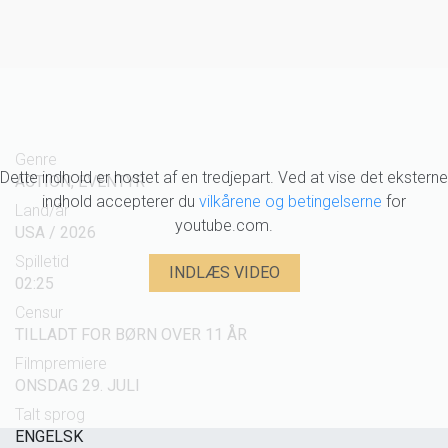
Genre
Dette indhold er hostet af en tredjepart. Ved at vise det eksterne
ACTION, EVENTYR
indhold accepterer du
vilkårene og betingelserne
for
Land/år
youtube.com.
USA / 2026
Spilletid
INDLÆS VIDEO
02:25
Censur
TILLADT FOR BØRN OVER 11 ÅR
Filmpremiere
ONSDAG 29. JULI
Talt sprog
ENGELSK