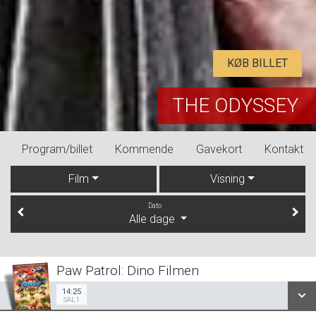
KØB BILLET
THE ODYSSEY
Program/billet
Kommende
Gavekort
Kontakt
Film
Visning
Dato
Alle dage
Paw Patrol: Dino Filmen
14:25
Sal 1
14:25
SAL 1