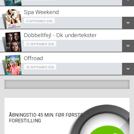
LÆS MERE
Spa Weekend
SE ALLE DAGE
Girls Night Out 09/09
9. SEPTEMBER 2026
LÆS MERE
Dobbeltfejl - Dk undertekster
SE ALLE DAGE
Forpremiere 21/09
21. SEPTEMBER 2026
LÆS MERE
Offroad
SE ALLE DAGE
Snigpremiere 26/09
26. SEPTEMBER 2026
LÆS MERE
SE ALLE DAGE
LÆS MERE
ÅBNINGSTID 45 MIN. FØR FØRSTE
FORESTILLING