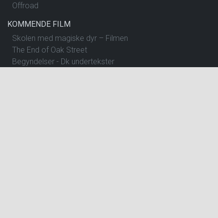
Offroad
KOMMENDE FILM
Skolen med magiske dyr – Filmen
The End of Oak Street
Begyndelser - Dk undertekster
Insidious: Out of the Further
Spirillen
Nøjsomheden - Dk undertekster
The Dog Stars
One Night Only
Andre Rieus 2026 Summer Concert: Viva Maastricht!
Pressure
Spa Weekend
Dobbeltfejl - Dk undertekster
Brohr
Offroad
Betty Ballon
Verity