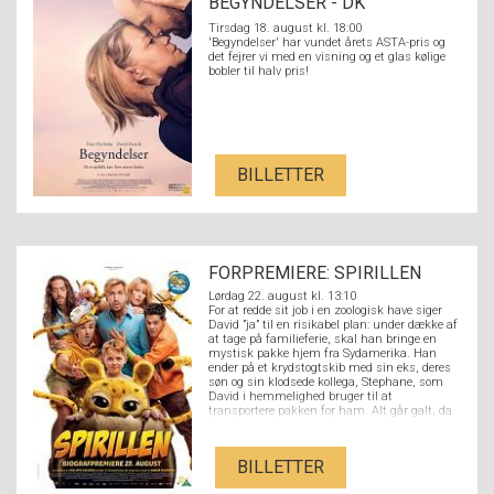
BEGYNDELSER - DK
UNDERTEKSTER
Tirsdag 18. august kl. 18:00
'Begyndelser' har vundet årets ASTA-pris og
det fejrer vi med en visning og et glas kølige
bobler til halv pris!
BILLETTER
FORPREMIERE: SPIRILLEN
Lørdag 22. august kl. 13:10
For at redde sit job i en zoologisk have siger
David ”ja” til en risikabel plan: under dække af
at tage på familieferie, skal han bringe en
mystisk pakke hjem fra Sydamerika. Han
ender på et krydstogtskib med sin eks, deres
søn og sin klodsede kollega, Stephane, som
David i hemmelighed bruger til at
transportere pakken for ham. Alt går galt, da
Stephane ved et uheld åbner pakken og slipper
en nuttet Spirilunge fri. Det sjældne dyr
danner hurtigt et venskab med hele familien
BILLETTER
og deres tur forvandles til et fuldstændigt
kaos.