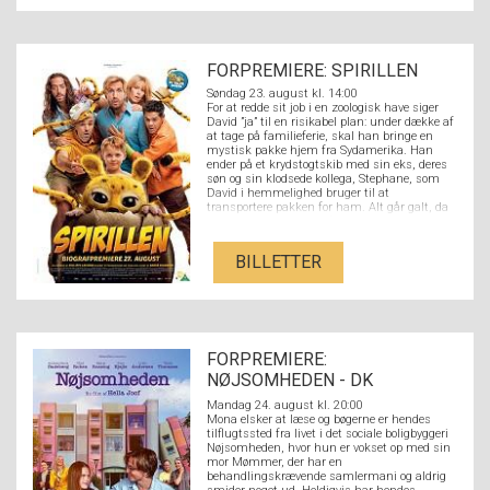
FORPREMIERE: SPIRILLEN
Søndag 23. august kl. 14:00
For at redde sit job i en zoologisk have siger
David ”ja” til en risikabel plan: under dække af
at tage på familieferie, skal han bringe en
mystisk pakke hjem fra Sydamerika. Han
ender på et krydstogtskib med sin eks, deres
søn og sin klodsede kollega, Stephane, som
David i hemmelighed bruger til at
transportere pakken for ham. Alt går galt, da
Stephane ved et uheld åbner pakken og slipper
en nuttet Spirilunge fri. Det sjældne dyr
danner hurtigt et venskab med hele familien
BILLETTER
og deres tur forvandles til et fuldstændigt
kaos.
FORPREMIERE:
NØJSOMHEDEN - DK
UNDERTEKSTER
Mandag 24. august kl. 20:00
Mona elsker at læse og bøgerne er hendes
tilflugtssted fra livet i det sociale boligbyggeri
Nøjsomheden, hvor hun er vokset op med sin
mor Mømmer, der har en
behandlingskrævende samlermani og aldrig