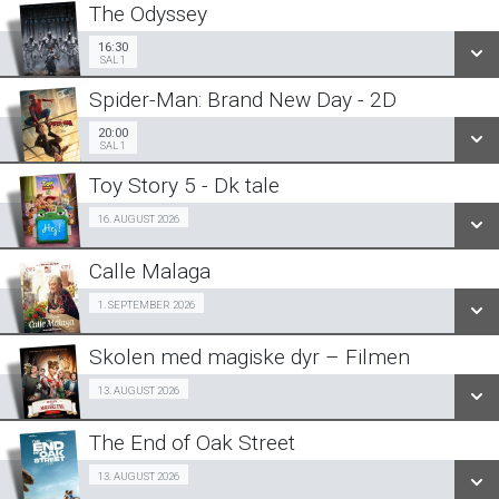
The Odyssey
SE ALLE DAGE
16:30
Sal 1
16:30
SAL 1
LÆS MERE
Spider-Man: Brand New Day - 2D
SE ALLE DAGE
20:00
Sal 1
20:00
SAL 1
LÆS MERE
Toy Story 5 - Dk tale
SE ALLE DAGE
Fra 16.08.2026
16. AUGUST 2026
LÆS MERE
Calle Malaga
SE ALLE DAGE
SeniorBio 01/09
1. SEPTEMBER 2026
LÆS MERE
Skolen med magiske dyr – Filmen
SE ALLE DAGE
Billig-Bio premiere 13/08
13. AUGUST 2026
LÆS MERE
The End of Oak Street
SE ALLE DAGE
Fra 13.08.2026
13. AUGUST 2026