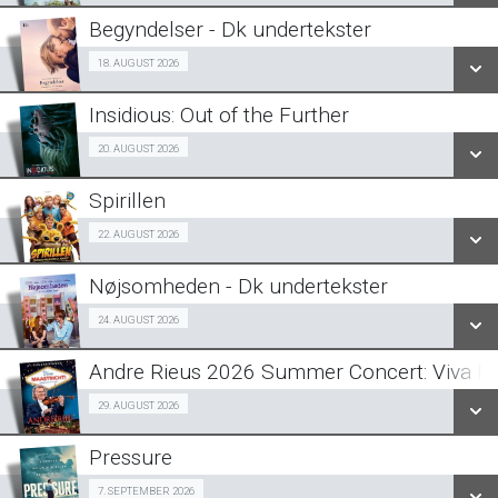
LÆS MERE
Begyndelser - Dk undertekster
SE ALLE DAGE
Halv-pris event 18/08
18. AUGUST 2026
LÆS MERE
Insidious: Out of the Further
SE ALLE DAGE
Fra 20.08.2026
20. AUGUST 2026
LÆS MERE
Spirillen
SE ALLE DAGE
Forpremiere 22/08
22. AUGUST 2026
LÆS MERE
Nøjsomheden - Dk undertekster
SE ALLE DAGE
Forpremiere 24/08
24. AUGUST 2026
LÆS MERE
Andre Rieus 2026 Summer Concert: Viva Ma
SE ALLE DAGE
29/08
29. AUGUST 2026
LÆS MERE
Pressure
SE ALLE DAGE
Halv-pris event 07/09
7. SEPTEMBER 2026