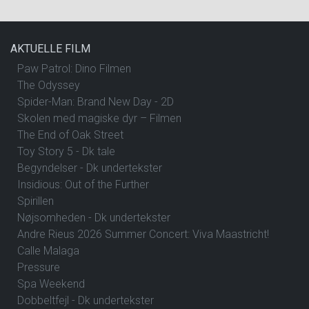
AKTUELLE FILM
Paw Patrol: Dino Filmen
The Odyssey
Spider-Man: Brand New Day - 2D
Skolen med magiske dyr – Filmen
The End of Oak Street
Toy Story 5 - Dk tale
Begyndelser - Dk undertekster
Insidious: Out of the Further
Spirillen
Nøjsomheden - Dk undertekster
Andre Rieus 2026 Summer Concert: Viva Maastricht!
Calle Malaga
Pressure
Spa Weekend
Dobbeltfejl - Dk undertekster