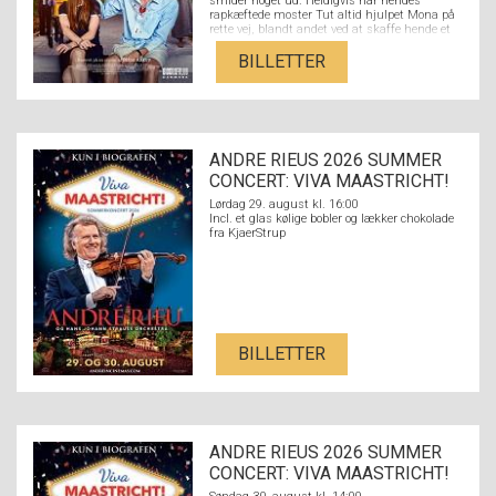
smider noget ud. Heldigvis har hendes
rapkæftede moster Tut altid hjulpet Mona på
rette vej, blandt andet ved at skaffe hende et
job i den lokale boghandel. Her møder hun den
litteraturstuderende Nikolaj fra den fine ende
BILLETTER
af byen, og de forelsker sig hovedkulds. Men
der er langt fra Nikolajs kulturradikale
overklassebaggrund med hørfester og
akademikerforældre til Monas verden med
flaskeøl og et par på hatten på den lokale
bodega og en stærkt udfordrende familie. Kan
ANDRE RIEUS 2026 SUMMER
kærligheden sejre på tværs af Strandvejen,
eller er forskellen mellem dem for stor?
CONCERT: VIVA MAASTRICHT!
Lørdag 29. august kl. 16:00
Incl. et glas kølige bobler og lækker chokolade
fra KjaerStrup
BILLETTER
ANDRE RIEUS 2026 SUMMER
CONCERT: VIVA MAASTRICHT!