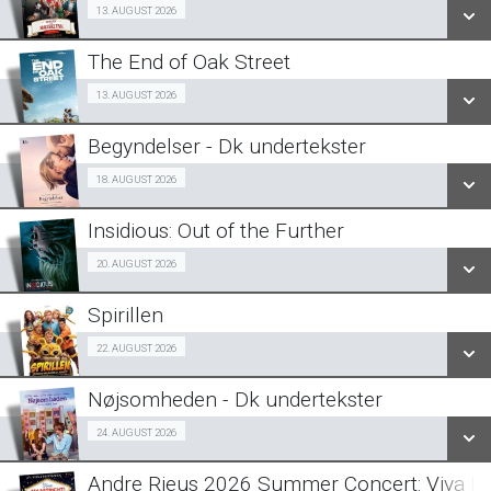
Billig-Bio premiere 13/08
13. AUGUST 2026
LÆS MERE
The End of Oak Street
SE ALLE DAGE
Fra 13.08.2026
13. AUGUST 2026
LÆS MERE
Begyndelser - Dk undertekster
SE ALLE DAGE
Halv-pris event 18/08
18. AUGUST 2026
LÆS MERE
Insidious: Out of the Further
SE ALLE DAGE
Fra 20.08.2026
20. AUGUST 2026
LÆS MERE
Spirillen
SE ALLE DAGE
Forpremiere 22/08
22. AUGUST 2026
LÆS MERE
Nøjsomheden - Dk undertekster
SE ALLE DAGE
Forpremiere 24/08
24. AUGUST 2026
LÆS MERE
Andre Rieus 2026 Summer Concert: Viva Ma