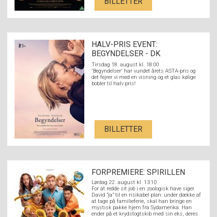
BILLETTER
HALV-PRIS EVENT:
BEGYNDELSER - DK
UNDERTEKSTER
Tirsdag 18. august kl. 18:00
'Begyndelser' har vundet årets ASTA-pris og
det fejrer vi med en visning og et glas kølige
bobler til halv pris!
BILLETTER
FORPREMIERE: SPIRILLEN
Lørdag 22. august kl. 13:10
For at redde sit job i en zoologisk have siger
David ”ja” til en risikabel plan: under dække af
at tage på familieferie, skal han bringe en
mystisk pakke hjem fra Sydamerika. Han
ender på et krydstogtskib med sin eks, deres