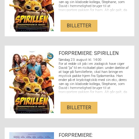
søn og sin klodsede kollega, Stephane, som
David i hemmelighed bruger til at
transportere pakken for ham. Alt går galt, da
Stephane ved et uheld åbner pakken og slipper
en nuttet Spirilunge fri. Det sjældne dyr
danner hurtigt et venskab med hele familien
BILLETTER
og deres tur forvandles til et fuldstændigt
kaos.
FORPREMIERE: SPIRILLEN
Søndag 23. august kl. 14:00
For at redde sit job i en zoologisk have siger
David ”ja” til en risikabel plan: under dække af
at tage på familieferie, skal han bringe en
mystisk pakke hjem fra Sydamerika. Han
ender på et krydstogtskib med sin eks, deres
søn og sin klodsede kollega, Stephane, som
David i hemmelighed bruger til at
transportere pakken for ham. Alt går galt, da
Stephane ved et uheld åbner pakken og slipper
en nuttet Spirilunge fri. Det sjældne dyr
danner hurtigt et venskab med hele familien
BILLETTER
og deres tur forvandles til et fuldstændigt
kaos.
FORPREMIERE: