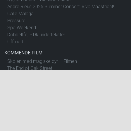
Andre Rieus 2026 Summer Concert: Viva Maastricht!
Calle Malaga
Pressure
Spa Weekend
Dobbeltfejl - Dk undertekster
Offroad
KOMMENDE FILM
Skolen med magiske dyr – Filmen
The End of Oak Street
Begyndelser - Dk undertekster
Insidious: Out of the Further
Spirillen
Nøjsomheden - Dk undertekster
The Dog Stars
One Night Only
Andre Rieus 2026 Summer Concert: Viva Maastricht!
Pressure