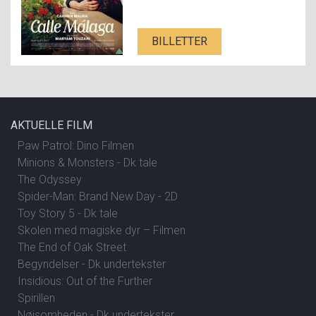
BILLETTER
AKTUELLE FILM
Paw Patrol: Dino Filmen
Minions & Monsters - Dk tale
The Odyssey
Spider-Man: Brand New Day - 2D
Toy Story 5 - Dk tale
Skolen med magiske dyr – Filmen
The End of Oak Street
Begyndelser - Dk undertekster
Insidious: Out of the Further
Spirillen
Nøjsomheden - Dk undertekster