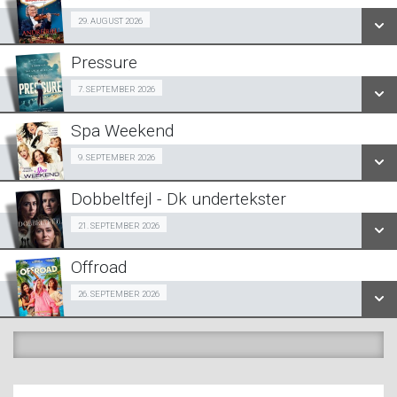
SE ALLE DAGE
29/08
29. AUGUST 2026
LÆS MERE
Pressure
SE ALLE DAGE
Halv-pris event 07/09
7. SEPTEMBER 2026
LÆS MERE
Spa Weekend
SE ALLE DAGE
Girls Night Out 09/09
9. SEPTEMBER 2026
LÆS MERE
Dobbeltfejl - Dk undertekster
SE ALLE DAGE
Forpremiere 21/09
21. SEPTEMBER 2026
LÆS MERE
Offroad
SE ALLE DAGE
Snigpremiere 26/09
26. SEPTEMBER 2026
LÆS MERE
SE ALLE DAGE
LÆS MERE