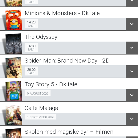
SAL 1
Minions & Monsters - Dk tale
SE ALLE DAGE
14:20
Sal 1
14:20
SAL 1
LÆS MERE
The Odyssey
SE ALLE DAGE
16:30
Sal 1
16:30
SAL 1
LÆS MERE
Spider-Man: Brand New Day - 2D
SE ALLE DAGE
20:00
Sal 1
20:00
SAL 1
LÆS MERE
Toy Story 5 - Dk tale
SE ALLE DAGE
Fra 09.08.2026
9. AUGUST 2026
LÆS MERE
Calle Malaga
SE ALLE DAGE
SeniorBio 01/09
1. SEPTEMBER 2026
LÆS MERE
Skolen med magiske dyr – Filmen
SE ALLE DAGE