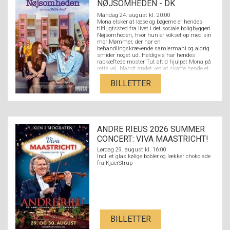
NØJSOMHEDEN - DK
UNDERTEKSTER
Mandag 24. august kl. 20:00
Mona elsker at læse og bøgerne er hendes
tilflugtssted fra livet i det sociale boligbyggeri
Nøjsomheden, hvor hun er vokset op med sin
mor Mømmer, der har en
behandlingskrævende samlermani og aldrig
smider noget ud. Heldigvis har hendes
rapkæftede moster Tut altid hjulpet Mona på
rette vej, blandt andet ved at skaffe hende et
job i den lokale boghandel. Her møder hun den
litteraturstuderende Nikolaj fra den fine ende
BILLETTER
af byen, og de forelsker sig hovedkulds. Men
der er langt fra Nikolajs kulturradikale
overklassebaggrund med hørfester og
akademikerforældre til Monas verden med
flaskeøl og et par på hatten på den lokale
bodega og en stærkt udfordrende familie. Kan
ANDRE RIEUS 2026 SUMMER
kærligheden sejre på tværs af Strandvejen,
eller er forskellen mellem dem for stor?
CONCERT: VIVA MAASTRICHT!
Lørdag 29. august kl. 16:00
Incl. et glas kølige bobler og lækker chokolade
fra KjaerStrup
BILLETTER