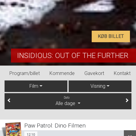
KØB BILLET
INSIDIOUS: OUT OF THE FURTHER
Program/billet
Kommende
Gavekort
Kontakt
Film
Visning
Dato
Alle dage
Paw Patrol: Dino Filmen
12:10
Sal 1
12:10