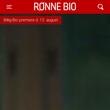
Rønne Bio
Toggle navigation
Billig-Bio premiere d. 13. august