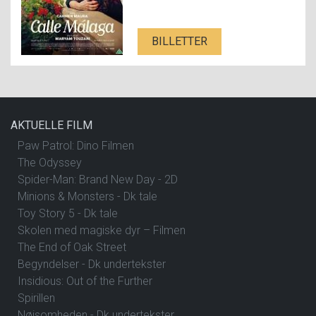
BILLETTER
AKTUELLE FILM
Paw Patrol: Dino Filmen
The Odyssey
Spider-Man: Brand New Day - 2D
Minions & Monsters - Dk tale
Toy Story 5 - Dk tale
Skolen med magiske dyr – Filmen
The End of Oak Street
Begyndelser - Dk undertekster
Insidious: Out of the Further
Spirillen
Nøjsomheden - Dk undertekster