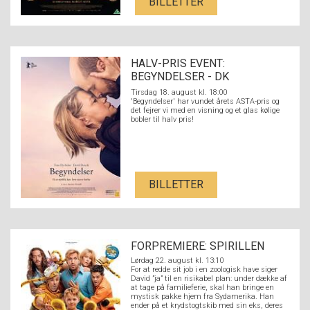
BILLETTER
HALV-PRIS EVENT:
BEGYNDELSER - DK
UNDERTEKSTER
Tirsdag 18. august kl. 18:00
'Begyndelser' har vundet årets ASTA-pris og
det fejrer vi med en visning og et glas kølige
bobler til halv pris!
BILLETTER
FORPREMIERE: SPIRILLEN
Lørdag 22. august kl. 13:10
For at redde sit job i en zoologisk have siger
David ”ja” til en risikabel plan: under dække af
at tage på familieferie, skal han bringe en
mystisk pakke hjem fra Sydamerika. Han
ender på et krydstogtskib med sin eks, deres