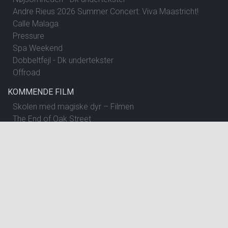
Andre Rieus 2026 Summer Concert: Viva Maastricht!
Calle Malaga
Pressure
Spa Weekend
Dobbeltfejl - Dk undertekster
Offroad
KOMMENDE FILM
Skolen med magiske dyr – Filmen
The End of Oak Street
Begyndelser - Dk undertekster
Insidious: Out of the Further
Spirillen
Nøjsomheden - Dk undertekster
The Dog Stars
One Night Only
Andre Rieus 2026 Summer Concert: Viva Maastricht!
Pressure