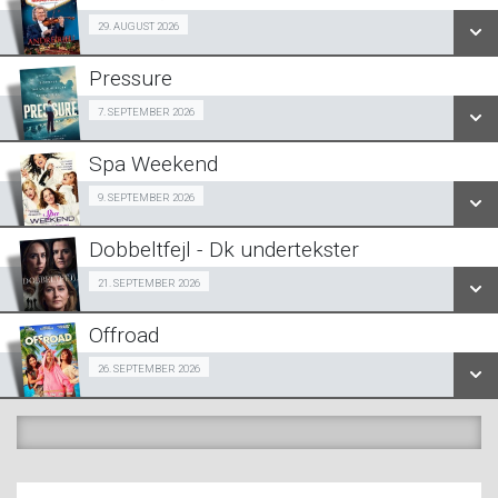
SE ALLE DAGE
29/08
29. AUGUST 2026
LÆS MERE
Pressure
SE ALLE DAGE
Halv-pris event 07/09
7. SEPTEMBER 2026
LÆS MERE
Spa Weekend
SE ALLE DAGE
Girls Night Out 09/09
9. SEPTEMBER 2026
LÆS MERE
Dobbeltfejl - Dk undertekster
SE ALLE DAGE
Forpremiere 21/09
21. SEPTEMBER 2026
LÆS MERE
Offroad
SE ALLE DAGE
Snigpremiere 26/09
26. SEPTEMBER 2026
LÆS MERE
SE ALLE DAGE
LÆS MERE