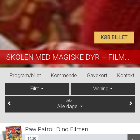
KØB BILLET
SKOLEN MED MAGISKE DYR – FILMEN
Program/billet
Kommende
Gavekort
Kontakt
Film
Visning
Dato
Alle dage
Paw Patrol: Dino Filmen
14:20
Sal 1
14:20