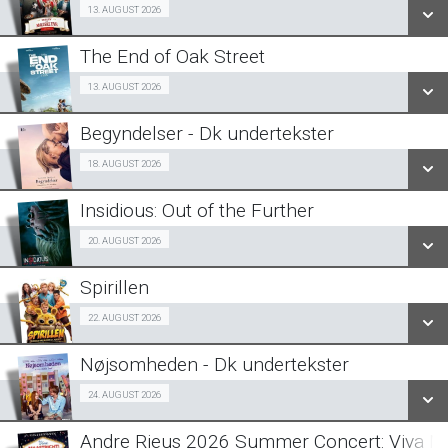
Billig-Bio premiere 13/08
13. AUGUST 2026
LÆS MERE
The End of Oak Street
SE ALLE DAGE
Fra 13.08.2026
13. AUGUST 2026
LÆS MERE
Begyndelser - Dk undertekster
SE ALLE DAGE
Halv-pris event 18/08
18. AUGUST 2026
LÆS MERE
Insidious: Out of the Further
SE ALLE DAGE
Fra 20.08.2026
20. AUGUST 2026
LÆS MERE
Spirillen
SE ALLE DAGE
Forpremiere 22/08
22. AUGUST 2026
LÆS MERE
Nøjsomheden - Dk undertekster
SE ALLE DAGE
Forpremiere 24/08
24. AUGUST 2026
LÆS MERE
Andre Rieus 2026 Summer Concert: Viva Ma