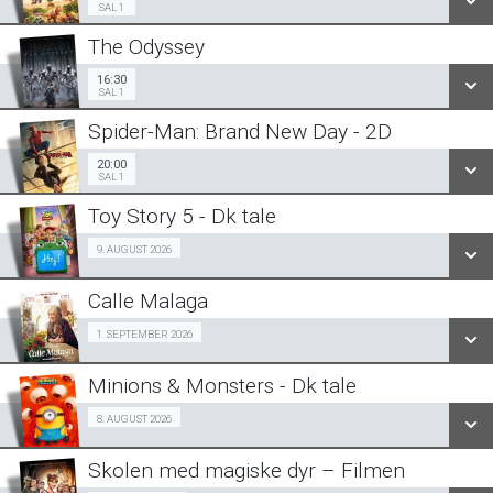
SAL 1
The Odyssey
SE ALLE DAGE
16:30
Sal 1
16:30
SAL 1
LÆS MERE
Spider-Man: Brand New Day - 2D
SE ALLE DAGE
20:00
Sal 1
20:00
SAL 1
LÆS MERE
Toy Story 5 - Dk tale
SE ALLE DAGE
Fra 09.08.2026
9. AUGUST 2026
LÆS MERE
Calle Malaga
SE ALLE DAGE
SeniorBio 01/09
1. SEPTEMBER 2026
LÆS MERE
Minions & Monsters - Dk tale
SE ALLE DAGE
Fra 08.08.2026
8. AUGUST 2026
LÆS MERE
Skolen med magiske dyr – Filmen
SE ALLE DAGE