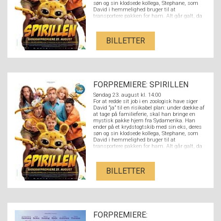
søn og sin klodsede kollega, Stephane, som
David i hemmelighed bruger til at
transportere pakken for ham. Alt går galt, da
Stephane ved et uheld åbner pakken og slipper
en nuttet Spirilunge fri. Det sjældne dyr
danner hurtigt et venskab med hele familien
BILLETTER
og deres tur forvandles til et fuldstændigt
kaos.
FORPREMIERE: SPIRILLEN
Søndag 23. august kl. 14:00
For at redde sit job i en zoologisk have siger
David ”ja” til en risikabel plan: under dække af
at tage på familieferie, skal han bringe en
mystisk pakke hjem fra Sydamerika. Han
ender på et krydstogtskib med sin eks, deres
søn og sin klodsede kollega, Stephane, som
David i hemmelighed bruger til at
transportere pakken for ham. Alt går galt, da
Stephane ved et uheld åbner pakken og slipper
en nuttet Spirilunge fri. Det sjældne dyr
danner hurtigt et venskab med hele familien
BILLETTER
og deres tur forvandles til et fuldstændigt
kaos.
FORPREMIERE: