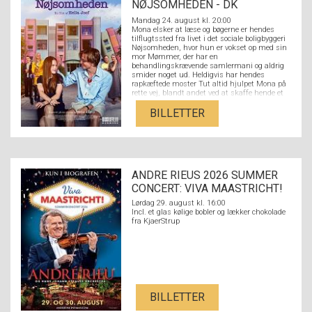
NØJSOMHEDEN - DK
UNDERTEKSTER
Mandag 24. august kl. 20:00
Mona elsker at læse og bøgerne er hendes
tilflugtssted fra livet i det sociale boligbyggeri
Nøjsomheden, hvor hun er vokset op med sin
mor Mømmer, der har en
behandlingskrævende samlermani og aldrig
smider noget ud. Heldigvis har hendes
rapkæftede moster Tut altid hjulpet Mona på
rette vej, blandt andet ved at skaffe hende et
job i den lokale boghandel. Her møder hun den
litteraturstuderende Nikolaj fra den fine ende
BILLETTER
af byen, og de forelsker sig hovedkulds. Men
der er langt fra Nikolajs kulturradikale
overklassebaggrund med hørfester og
akademikerforældre til Monas verden med
flaskeøl og et par på hatten på den lokale
bodega og en stærkt udfordrende familie. Kan
ANDRE RIEUS 2026 SUMMER
kærligheden sejre på tværs af Strandvejen,
eller er forskellen mellem dem for stor?
CONCERT: VIVA MAASTRICHT!
Lørdag 29. august kl. 16:00
Incl. et glas kølige bobler og lækker chokolade
fra KjaerStrup
BILLETTER