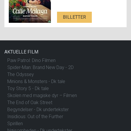
BILLETTER
AKTUELLE FILM
Paw Patrol: Dino Filmen
Spider-Man: Brand New Day - 2D
The Odyssey
Minions & Monsters - Dk tale
Toy Story 5 - Dk tale
Skolen med magiske dyr – Filmen
The End of Oak Street
Begyndelser - Dk undertekster
Insidious: Out of the Further
Spirillen
Nøjsomheden - Dk undertekster