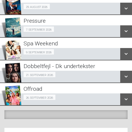
SE ALLE DAGE
29/08
29. AUGUST 2026
LÆS MERE
Pressure
SE ALLE DAGE
Halv-pris event 07/09
7. SEPTEMBER 2026
LÆS MERE
Spa Weekend
SE ALLE DAGE
Girls Night Out 09/09
9. SEPTEMBER 2026
LÆS MERE
Dobbeltfejl - Dk undertekster
SE ALLE DAGE
Forpremiere 21/09
21. SEPTEMBER 2026
LÆS MERE
Offroad
SE ALLE DAGE
Snigpremiere 26/09
26. SEPTEMBER 2026
LÆS MERE
SE ALLE DAGE
LÆS MERE