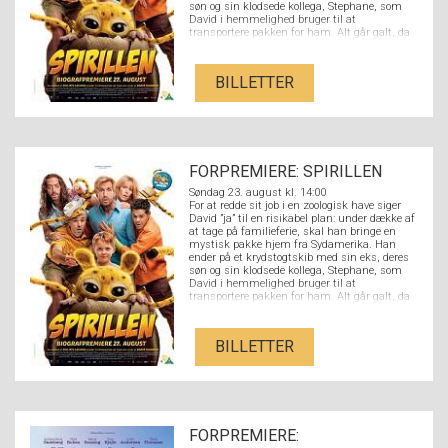
søn og sin klodsede kollega, Stephane, som
David i hemmelighed bruger til at
transportere pakken for ham. Alt går galt, da
Stephane ved et uheld åbner pakken og slipper
en nuttet Spirilunge fri. Det sjældne dyr
danner hurtigt et venskab med hele familien
BILLETTER
og deres tur forvandles til et fuldstændigt
kaos.
FORPREMIERE: SPIRILLEN
Søndag 23. august kl. 14:00
For at redde sit job i en zoologisk have siger
David ”ja” til en risikabel plan: under dække af
at tage på familieferie, skal han bringe en
mystisk pakke hjem fra Sydamerika. Han
ender på et krydstogtskib med sin eks, deres
søn og sin klodsede kollega, Stephane, som
David i hemmelighed bruger til at
transportere pakken for ham. Alt går galt, da
Stephane ved et uheld åbner pakken og slipper
en nuttet Spirilunge fri. Det sjældne dyr
danner hurtigt et venskab med hele familien
BILLETTER
og deres tur forvandles til et fuldstændigt
kaos.
FORPREMIERE: