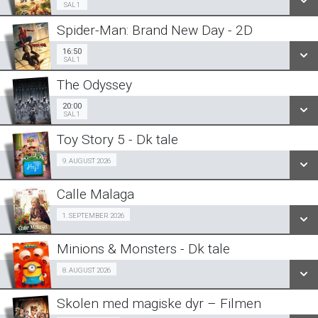
SAL 1
Spider-Man: Brand New Day - 2D
SE ALLE DAGE
16:50
Sal 1
16:50
SAL 1
LÆS MERE
The Odyssey
SE ALLE DAGE
20:00
Sal 1
20:00
SAL 1
LÆS MERE
Toy Story 5 - Dk tale
SE ALLE DAGE
Fra 09.08.2026
9. AUGUST 2026
LÆS MERE
Calle Malaga
SE ALLE DAGE
SeniorBio 01/09
1. SEPTEMBER 2026
LÆS MERE
Minions & Monsters - Dk tale
SE ALLE DAGE
Fra 08.08.2026
8. AUGUST 2026
LÆS MERE
Skolen med magiske dyr – Filmen
SE ALLE DAGE