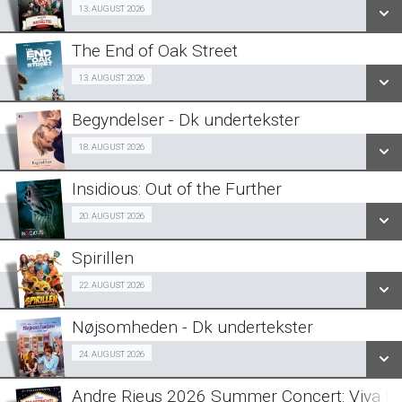
Billig-Bio premiere 13/08
13. AUGUST 2026
LÆS MERE
The End of Oak Street
SE ALLE DAGE
Fra 13.08.2026
13. AUGUST 2026
LÆS MERE
Begyndelser - Dk undertekster
SE ALLE DAGE
Halv-pris event 18/08
18. AUGUST 2026
LÆS MERE
Insidious: Out of the Further
SE ALLE DAGE
Fra 20.08.2026
20. AUGUST 2026
LÆS MERE
Spirillen
SE ALLE DAGE
Forpremiere 22/08
22. AUGUST 2026
LÆS MERE
Nøjsomheden - Dk undertekster
SE ALLE DAGE
Forpremiere 24/08
24. AUGUST 2026
LÆS MERE
Andre Rieus 2026 Summer Concert: Viva Ma