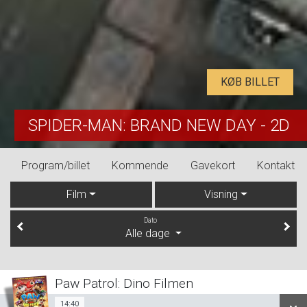
KØB BILLET
SPIDER-MAN: BRAND NEW DAY - 2D
Program/billet
Kommende
Gavekort
Kontakt
Film
Visning
Dato
Alle dage
Paw Patrol: Dino Filmen
14:40
Sal 1
14:40