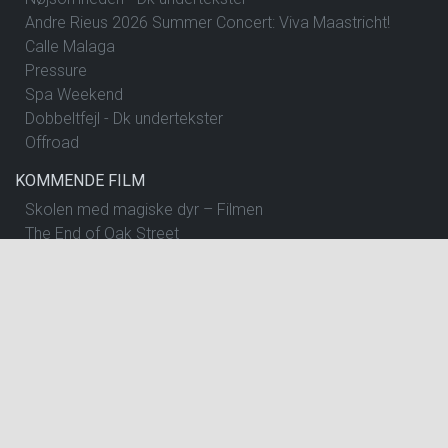
Andre Rieus 2026 Summer Concert: Viva Maastricht!
Calle Malaga
Pressure
Spa Weekend
Dobbeltfejl - Dk undertekster
Offroad
KOMMENDE FILM
Skolen med magiske dyr – Filmen
The End of Oak Street
Begyndelser - Dk undertekster
Insidious: Out of the Further
Spirillen
Nøjsomheden - Dk undertekster
The Dog Stars
One Night Only
Andre Rieus 2026 Summer Concert: Viva Maastricht!
Pressure