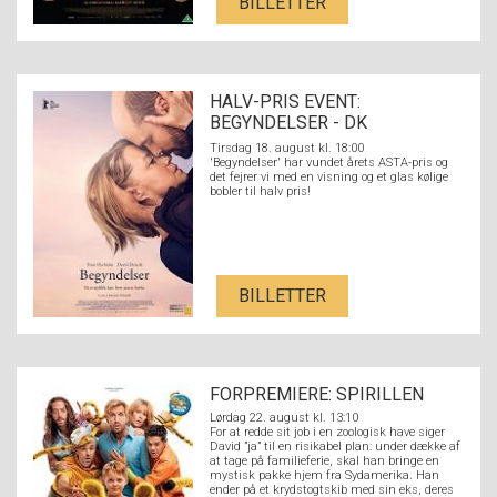
BILLETTER
HALV-PRIS EVENT:
BEGYNDELSER - DK
UNDERTEKSTER
Tirsdag 18. august kl. 18:00
'Begyndelser' har vundet årets ASTA-pris og
det fejrer vi med en visning og et glas kølige
bobler til halv pris!
BILLETTER
FORPREMIERE: SPIRILLEN
Lørdag 22. august kl. 13:10
For at redde sit job i en zoologisk have siger
David ”ja” til en risikabel plan: under dække af
at tage på familieferie, skal han bringe en
mystisk pakke hjem fra Sydamerika. Han
ender på et krydstogtskib med sin eks, deres