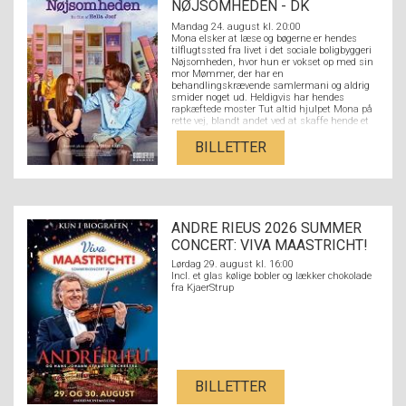
NØJSOMHEDEN - DK
UNDERTEKSTER
Mandag 24. august kl. 20:00
Mona elsker at læse og bøgerne er hendes
tilflugtssted fra livet i det sociale boligbyggeri
Nøjsomheden, hvor hun er vokset op med sin
mor Mømmer, der har en
behandlingskrævende samlermani og aldrig
smider noget ud. Heldigvis har hendes
rapkæftede moster Tut altid hjulpet Mona på
rette vej, blandt andet ved at skaffe hende et
job i den lokale boghandel. Her møder hun den
litteraturstuderende Nikolaj fra den fine ende
BILLETTER
af byen, og de forelsker sig hovedkulds. Men
der er langt fra Nikolajs kulturradikale
overklassebaggrund med hørfester og
akademikerforældre til Monas verden med
flaskeøl og et par på hatten på den lokale
bodega og en stærkt udfordrende familie. Kan
ANDRE RIEUS 2026 SUMMER
kærligheden sejre på tværs af Strandvejen,
eller er forskellen mellem dem for stor?
CONCERT: VIVA MAASTRICHT!
Lørdag 29. august kl. 16:00
Incl. et glas kølige bobler og lækker chokolade
fra KjaerStrup
BILLETTER